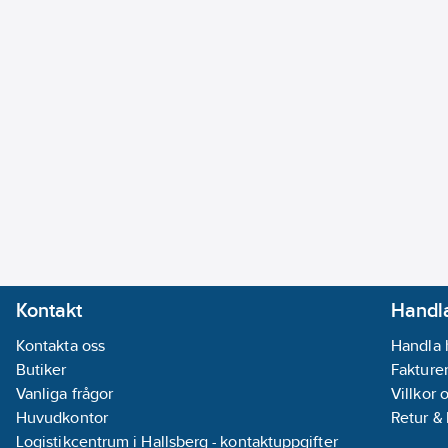
Kontakt
Handla
Kontakta oss
Handla 
Butiker
Fakturer
Vanliga frågor
Villkor 
Huvudkontor
Retur &
Logistikcentrum i Hallsberg - kontaktuppgifter