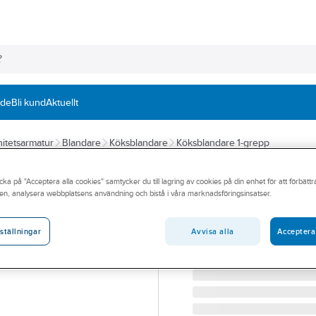
nde
Bli kund
Aktuellt
itetsarmatur
Blandare
Köksblandare
Köksblandare 1-grepp
FMM
cka på "Acceptera alla cookies" samtycker du till lagring av cookies på din enhet för att förbätt
Köksblandare 8
en, analysera webbplatsens användning och bistå i våra marknadsföringsinsatser.
FMM 9000E 1G KÖK 160
Artikelnummer:
8309000
Avvisa alla
Acceptera
ställningar
Lev. artikelnr:
8133-0250