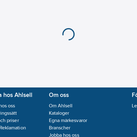
Bygghöjd undersida u
Längd utsprång utlop
Kan kopplas bort unde
Fällbar (bajonett):
Nej
Max. flöde (vid 300 k
Med forcerbart flöde
Antal armaturhål:
2-hå
Centrumavstånd:
160
Certifierad enligt KIW
Lämplig för kokande 
Material armatur:
Mäs
Med kedjefäste:
Nej
Med utdragbar sidod
 hos Ahlsell
Om oss
F
Med utdragbar utlop
hos oss
Om Ahlsell
Le
Med utdragbar utlopp
ingssätt
Kataloger
Montering:
Vägg
och priser
Egna märkesvaror
Regleringsteknik:
Öve
 Reklamation
Branscher
Typ av grepp:
Ettgrep
Jobba hos oss
Typ av temperaturkont