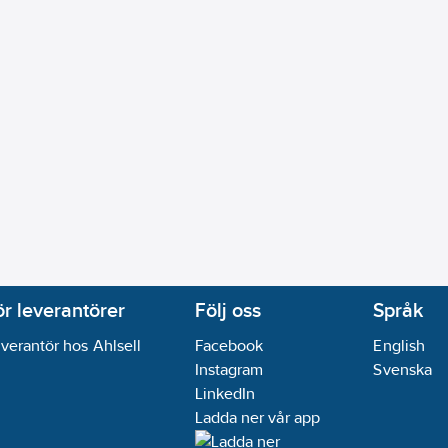
tlopp:
55
mm
pspip:
250
mm
r vattentryck:
Nej
Pa):
8
l/min
sbegränsningsstopp:
Ja
l
mm
A [NL]:
Nej
vatten:
Nej
sing
usch:
Nej
ör leverantörer
Följ oss
Språk
pspip med handdusch:
Nej
verantör hos Ahlsell
Facebook
English
spip med strålsamlare:
Nej
Instagram
Svenska
LinkedIn
rdel keramisk
Ladda ner vår app
ps
roll:
Manuell manövrering