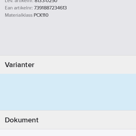
Lev. artikelnr:
8133-0250
Ean artikelnr:
7391887234613
Materialklass
PCK110
Varianter
Dokument