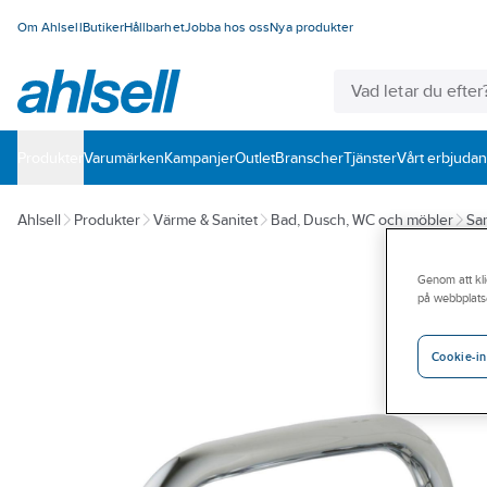
Om Ahlsell
Butiker
Hållbarhet
Jobba hos oss
Nya produkter
Produkter
Varumärken
Kampanjer
Outlet
Branscher
Tjänster
Vårt erbjuda
Ahlsell
Produkter
Värme & Sanitet
Bad, Dusch, WC och möbler
San
Genom att kli
på webbplats
Cookie-in