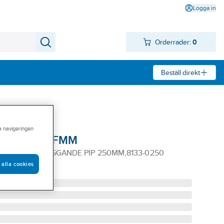
Logga in
Orderrader:
0
Beställ direkt
ra navigeringen
133-0250, FMM
 C/C VÄGG Ö-LIGGANDE PIP 250MM,8133-0250
 alla cookies