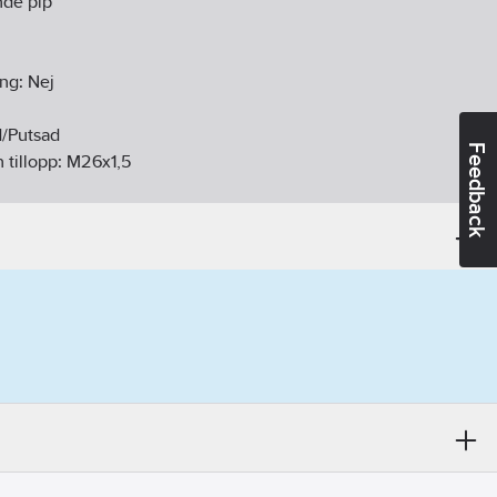
nde pip
ing:
Nej
d/Putsad
Feedback
 tillopp:
M26x1,5
vändig gänga
:
Svängbar, över
gg
:
Nej
nsning:
Ja
ej
m