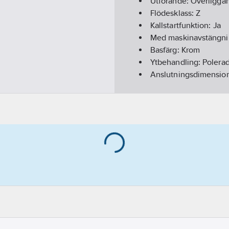
Utförande:
Överligga
Flödesklass:
Z
Kallstartfunktion:
Ja
Med maskinavstängn
Basfärg:
Krom
Ytbehandling:
Polera
Anslutningsdimension
Anslutning tillopp:
Ut
Utförande utloppspip
Ytskydd:
Förkromad
Monteringsmetod:
Vä
Accentfärg:
Krom
Typ av pip:
Rör
Med omkastare:
Nej
Med kopplingar:
Nej
Med rosett/manchett
Med temperaturbegrä
Lågtrycksutförande:
N
Total bygghöjd:
160
m