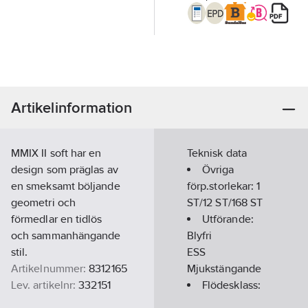
Artikelinformation
MMIX II soft har en
Teknisk data
design som präglas av
Övriga
en smeksamt böljande
förp.storlekar:
1
geometri och
ST/12 ST/168 ST
förmedlar en tidlös
Utförande:
och sammanhängande
Blyfri
stil.
ESS
Artikelnummer:
8312165
Mjukstängande
Lev. artikelnr:
332151
Flödesklass:
Ean
B