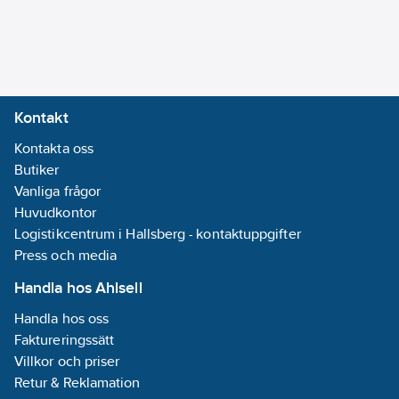
med löpmutter
Utförande
utloppspip:
Svängbar, över
Ytskydd:
Kontakt
Förkromad
Kontakta oss
Accentfärg:
Butiker
Krom
Vanliga frågor
Typ av pip:
Huvudkontor
Övrigt
Logistikcentrum i Hallsberg - kontaktuppgifter
Med
Press och media
kopplingar:
Ja
Total
Handla hos Ahlsell
bygghöjd:
391
Handla hos oss
mm
Faktureringssätt
Längd
Villkor och priser
utsprång
Retur & Reklamation
utloppspip:
238