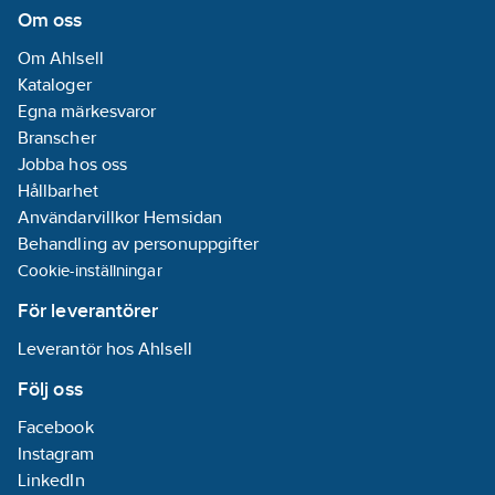
mm
Om oss
Max. flöde
Om Ahlsell
(vid 300 kPa):
6
Kataloger
l/min
Egna märkesvaror
Typgodkänd
Branscher
enligt BBR/EKS:
Jobba hos oss
Ja
Hållbarhet
Antal
Användarvillkor Hemsidan
armaturhål:
1-
Behandling av personuppgifter
hål
Cookie-inställningar
Lämplig för
kokande
För leverantörer
vatten:
Nej
Leverantör hos Ahlsell
Material
armatur:
Följ oss
Mässing
Facebook
Med
Instagram
utdragbar
LinkedIn
sidodusch:
Nej