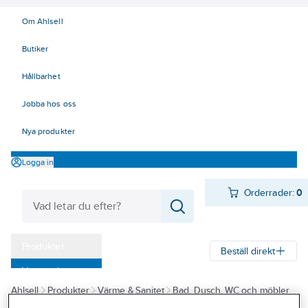
Om Ahlsell
Butiker
Hållbarhet
Jobba hos oss
Nya produkter
Logga in
Orderrader:
0
Produkter
Beställ direkt
Varumärken
Ahlsell
Produkter
Värme & Sanitet
Bad, Dusch, WC och möbler
Kampanjer
Sanitetsarmatur
Blandare
Köksblandare