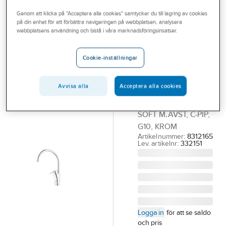
Outlet
Köksblandare 1-grepp
Genom att klicka på "Acceptera alla cookies" samtycker du till lagring av cookies
på din enhet för att förbättra navigeringen på webbplatsen, analysera
Branscher
webbplatsens användning och bistå i våra marknadsföringsinsatser.
MORA
Tjänster
Köksblandare
Cookie-inställningar
Soft MMIX II,
Vårt erbjudande
Mora
Bli kund
Avvisa alla
Acceptera alla cookies
MA MMIX II
Aktuellt
KÖKSBLANDARE
SOFT M.AVST, C-PIP,
G10, KROM
Artikelnummer:
8312165
Lev. artikelnr:
332151
Logga in
för att se saldo
och pris