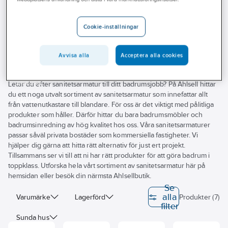
Outlet
Beröringsfria köksblandare
Branscher
Cookie-inställningar
Beröringsfria köksblandare
Tjänster
Avvisa alla
Acceptera alla cookies
Vårt erbjudande
Bli kund
Letar du efter sanitetsarmatur till ditt badrumsjobb? På Ahlsell hittar
du ett noga utvalt sortiment av sanitetsarmatur som innefattar allt
Aktuellt
från vattenutkastare till blandare. För oss är det viktigt med pålitliga
produkter som håller. Därför hittar du bara badrumsmöbler och
badrumsinredning av hög kvalitet hos oss. Våra sanitetsarmaturer
passar såväl privata bostäder som kommersiella fastigheter. Vi
hjälper dig gärna att hitta rätt alternativ för just ert projekt.
Tillsammans ser vi till att ni har rätt produkter för att göra badrum i
toppklass. Utforska hela vårt sortiment av sanitetsarmatur här på
hemsidan eller besök din närmsta Ahlsellbutik.
Se
alla
Varumärke
Lagerförd
Produkter (7)
filter
Sunda hus