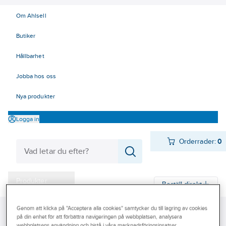
Om Ahlsell
Butiker
Hållbarhet
Jobba hos oss
Nya produkter
Logga in
Orderrader:
0
Produkter
Beställ direkt
Varumärken
Genom att klicka på "Acceptera alla cookies" samtycker du till lagring av cookies
Ahlsell
Produkter
Värme & Sanitet
Bad, Dusch, WC och möbler
Kampanjer
på din enhet för att förbättra navigeringen på webbplatsen, analysera
Sanitetsarmatur
Blandare
Köksblandare
webbplatsens användning och bistå i våra marknadsföringsinsatser.