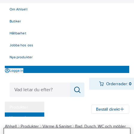
Om Ahlsell
Butiker
Hållbarhet
Jobba hos oss
Nya produkter
Logga in
Orderrader:
0
Produkter
Beställ direkt
Varumärken
Ahlsell
Produkter
Värme & Sanitet
Bad, Dusch, WC och möbler
Kampanjer
Sanitetsarmatur
Blandare
Köksblandare