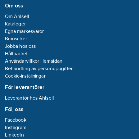
(EN ISO 3822):
Om oss
Grupp I, <=20
Om Ahlsell
dB(A)
Kataloger
Med
Egna märkesvaror
forcerbart
Branscher
flödesbegränsningsstopp
Jobba hos oss
Ja
Hållbarhet
Antal
Användarvillkor Hemsidan
armaturhål:
1-
Behandling av personuppgifter
hål
Cookie-inställningar
Certifierad
enligt KIWA
För leverantörer
[NL]:
Ja
Leverantör hos Ahlsell
Material
armatur:
Följ oss
Mässing
Facebook
Med
Instagram
utdragbar
LinkedIn
sidodusch:
Nej