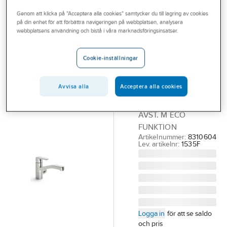
Outlet
Köksblandare 1-grepp
Genom att klicka på "Acceptera alla cookies" samtycker du till lagring av cookies
på din enhet för att förbättra navigeringen på webbplatsen, analysera
Branscher
webbplatsens användning och bistå i våra marknadsföringsinsatser.
ORAS
Tjänster
Köksblandare
Cookie-inställningar
1535F Oras
Vårt erbjudande
Swea
Aktuellt
Avvisa alla
Acceptera alla cookies
ORAS SWEA KÖK-BL
LÅG PIP 1535F MED
AVST. M ECO
FUNKTION
Artikelnummer:
8310604
Lev. artikelnr:
1535F
Logga in
för att se saldo
och pris