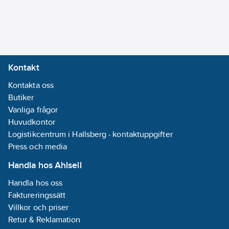
Krom
Total
bygghöjd:
169
mm
Bygghöjd
Kontakt
undersida
Kontakta oss
utlopp:
130
mm
Butiker
Längd
Vanliga frågor
utsprång
Huvudkontor
utloppspip:
255
Logistikcentrum i Hallsberg - kontaktuppgifter
mm
Press och media
Max. flöde
(vid 300 kPa):
9
Handla hos Ahlsell
l/min
Handla hos oss
Typgodkänd
Faktureringssätt
enligt BBR/EKS:
Villkor och priser
Ja
Retur & Reklamation
Ljudklass