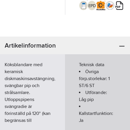
Artikelinformation
Köksblandare med
Teknisk data
keramisk
Övriga
diskmaskinsavstängning,
förp.storlekar:
1
svängbar pip och
ST/6 ST
strålsamlare.
Utförande:
Utloppspipens
Låg pip
svängradie är
förinställd på 120° (kan
Kallstartfunktion:
begränsas till
Ja
60°,360°). Inbyggd
Med