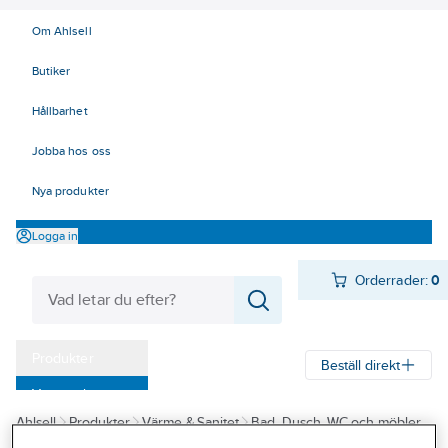
Om Ahlsell
Butiker
Hållbarhet
Jobba hos oss
Nya produkter
Logga in
Orderrader:
0
Produkter
Beställ direkt
Varumärken
Ahlsell
Produkter
Värme & Sanitet
Bad, Dusch, WC och möbler
Kampanjer
Sanitetsarmatur
Blandare
Köksblandare
Storköksblandare