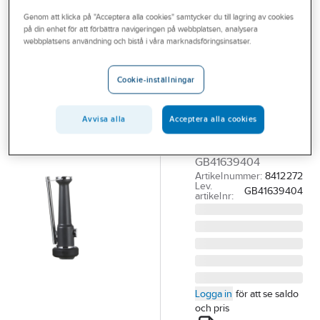
Outlet
Genom att klicka på "Acceptera alla cookies" samtycker du till lagring av cookies
på din enhet för att förbättra navigeringen på webbplatsen, analysera
GUSTAVSBERG
Branscher
webbplatsens användning och bistå i våra marknadsföringsinsatser.
Handdusch till
Tjänster
förspolning,
Cookie-inställningar
GBG
Vårt erbjudande
GBG HANDDUSCH
Bli kund
Avvisa alla
Acceptera alla cookies
FÖR FÖRSPOLNINGS
Aktuellt
ANORDNING.
GB41639404
Artikelnummer:
8412272
Lev.
GB41639404
artikelnr:
Logga in
för att se saldo
och pris