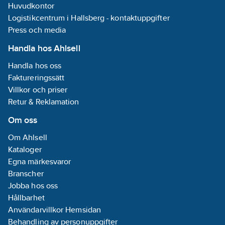
Lägsta tryck: 
4MS-godkänd
Huvudkontor
och VV, förinställd på
svängbar pip.
avzinkningsbes
KV. Hålmått Ø34-37 mm.
Logistikcentrum i Hallsberg - kontaktuppgifter
Spärrbricka medföljer
mässingslegering
för 60°, 85°, 110° eller
Press och media
säkerställer mot
360°. Flexibla
mot korrosion o
anslutningsrör i
Handla hos Ahlsell
livslängd.
metallspunnen Soft
PEX®, lekande G3/8.
Handla hos oss
Denna köksblan
Lead Free (blyfri).
Faktureringssätt
idealisk för de
Ljudklass 1. Hålmått
en kombination
Villkor och priser
Ø34-37 mm. Spak: 165
stil, hållbarhet 
mm. Skyddsmodul AA
Retur & Reklamation
miljömedvetenh
avser utloppspip.
Om oss
Om Ahlsell
Kataloger
Egna märkesvaror
Branscher
Jobba hos oss
Hållbarhet
Användarvillkor Hemsidan
Behandling av personuppgifter