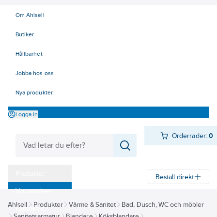
Om Ahlsell
Butiker
Hållbarhet
Jobba hos oss
Nya produkter
Logga in
Orderrader:
0
Produkter
Beställ direkt
Varumärken
Ahlsell
Produkter
Värme & Sanitet
Bad, Dusch, WC och möbler
Kampanjer
Sanitetsarmatur
Blandare
Köksblandare