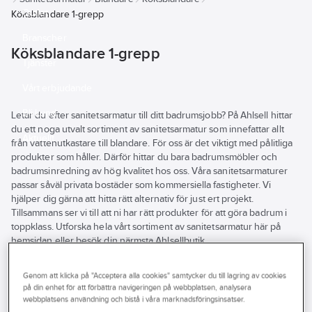
Outlet
Köksblandare 1-grepp
Branscher
Köksblandare 1-grepp
Tjänster
Vårt erbjudande
Bli kund
Letar du efter sanitetsarmatur till ditt badrumsjobb? På Ahlsell hittar
du ett noga utvalt sortiment av sanitetsarmatur som innefattar allt
Aktuellt
från vattenutkastare till blandare. För oss är det viktigt med pålitliga
produkter som håller. Därför hittar du bara badrumsmöbler och
badrumsinredning av hög kvalitet hos oss. Våra sanitetsarmaturer
passar såväl privata bostäder som kommersiella fastigheter. Vi
hjälper dig gärna att hitta rätt alternativ för just ert projekt.
Tillsammans ser vi till att ni har rätt produkter för att göra badrum i
toppklass. Utforska hela vårt sortiment av sanitetsarmatur här på
hemsidan eller besök din närmsta Ahlsellbutik.
Se
alla
Varumärke
Lagerförd
Produkter (309)
Genom att klicka på "Acceptera alla cookies" samtycker du till lagring av cookies
filter
på din enhet för att förbättra navigeringen på webbplatsen, analysera
Energimärkning
webbplatsens användning och bistå i våra marknadsföringsinsatser.