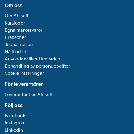
Nej
Om oss
Total
Om Ahlsell
bygghöjd:
375
Kataloger
mm
Egna märkesvaror
Bygghöjd
Branscher
undersida
Jobba hos oss
utlopp:
275
mm
Hållbarhet
Längd
Användarvillkor Hemsidan
utsprång
Behandling av personuppgifter
utloppspip:
220
Cookie-inställningar
mm
Kan kopplas
För leverantörer
bort under
Leverantör hos Ahlsell
vattentryck:
Nej
Fällbar
Följ oss
(bajonett):
Nej
Facebook
Max. flöde
Instagram
(vid 300 kPa):
8
LinkedIn
l/min