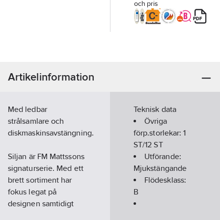
och pris
Artikelinformation
Med ledbar
Teknisk data
strålsamlare och
Övriga
diskmaskinsavstängning.
förp.storlekar:
1
ST/12 ST
Siljan är FM Mattssons
Utförande:
signaturserie. Med ett
Mjukstängande
brett sortiment har
Flödesklass:
fokus legat på
B
designen samtidigt
som tekniken varit
Kallstartfunktion: