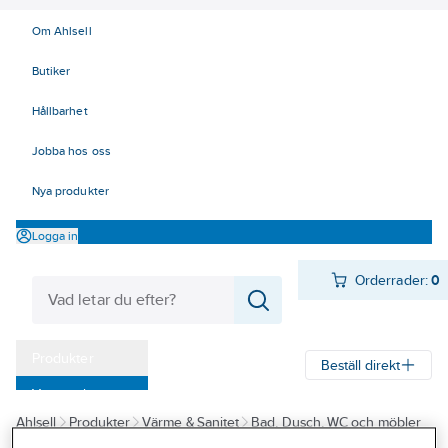
Om Ahlsell
Butiker
Hållbarhet
Jobba hos oss
Nya produkter
Logga in
Orderrader:
0
Produkter
Beställ direkt
Varumärken
Ahlsell
Produkter
Värme & Sanitet
Bad, Dusch, WC och möbler
Kampanjer
Sanitetsarmatur
Blandare
Köksblandare