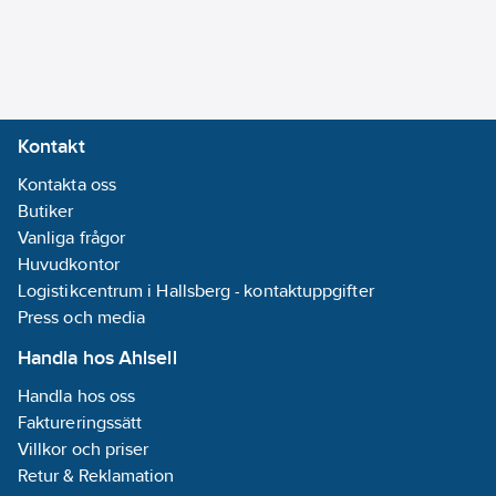
utloppspip:
Svängbar, över
Ytskydd:
Förkromad
Accentfärg:
Kontakt
Krom
Kontakta oss
Typ av pip:
Butiker
Rör
Vanliga frågor
Med
Huvudkontor
kopplingar:
Nej
Logistikcentrum i Hallsberg - kontaktuppgifter
Med
Press och media
rosett/manchett:
Nej
Handla hos Ahlsell
Med
Handla hos oss
temperaturbegränsning:
Faktureringssätt
Ja
Villkor och priser
Retur & Reklamation
Lågtrycksutförande: