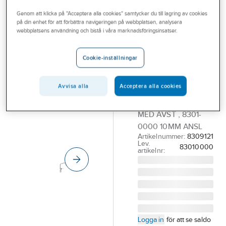
Outlet
Köksblandare 1-grepp
Genom att klicka på "Acceptera alla cookies" samtycker du till lagring av cookies
på din enhet för att förbättra navigeringen på webbplatsen, analysera
Branscher
webbplatsens användning och bistå i våra marknadsföringsinsatser.
FMM
Tjänster
Köksblandare
Cookie-inställningar
Siljan 8301- &
Vårt erbjudande
8501- , FMM
Aktuellt
Avvisa alla
Acceptera alla cookies
FMM SILJAN
DISKL.BL HÖG J-PIP
MED AVST , 8301-
0000 10MM ANSL
Artikelnummer:
8309121
Lev.
83010000
artikelnr:
Logga in
för att se saldo