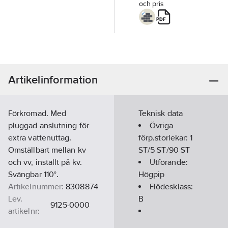
och pris
Artikelinformation
Förkromad. Med
Teknisk data
pluggad anslutning för
Övriga
extra vattenuttag.
förp.storlekar:
1
Omställbart mellan kv
ST/5 ST/90 ST
och vv, inställt på kv.
Utförande:
Svängbar 110°.
Högpip
Artikelnummer:
8308874
Flödesklass:
Lev.
B
9125-0000
artikelnr:
Ean
Kallstartfunktion: