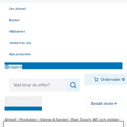
Om Ahlsell
Butiker
Hållbarhet
Jobba hos oss
Nya produkter
Logga in
Orderrader:
0
Produkter
Beställ direkt
Varumärken
Ahlsell
Produkter
Värme & Sanitet
Bad, Dusch, WC och möbler
Kampanjer
Sanitetsarmatur
Blandare
Köksblandare