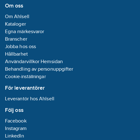
Om oss
Lågtrycksutförande:
Om Ahlsell
Nej
Kataloger
Total
Egna märkesvaror
bygghöjd:
310
Branscher
mm
Jobba hos oss
Bygghöjd
Hållbarhet
undersida
Användarvillkor Hemsidan
utlopp:
235
mm
Behandling av personuppgifter
Längd
Cookie-inställningar
utsprång
utloppspip:
250
För leverantörer
mm
Leverantör hos Ahlsell
Kan kopplas
bort under
Följ oss
vattentryck:
Nej
Facebook
Fällbar
Instagram
(bajonett):
Nej
LinkedIn
Max. flöde