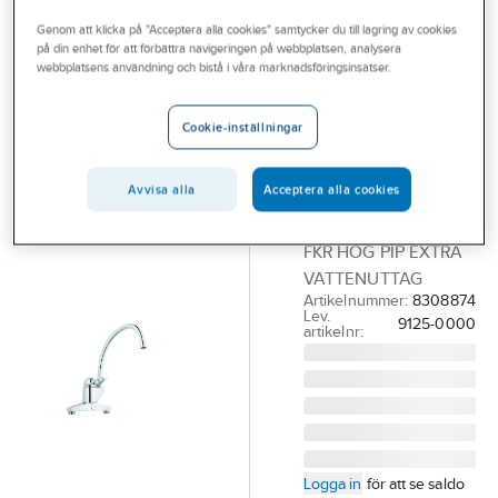
Outlet
Köksblandare 1-grepp
Genom att klicka på "Acceptera alla cookies" samtycker du till lagring av cookies
på din enhet för att förbättra navigeringen på webbplatsen, analysera
Branscher
webbplatsens användning och bistå i våra marknadsföringsinsatser.
FMM
Tjänster
Köksblandare
Cookie-inställningar
9125-0000,
Vårt erbjudande
FMM
Aktuellt
Avvisa alla
Acceptera alla cookies
FMM 9125-0000
ETTGR DISK 160CC
FKR HÖG PIP EXTRA
VATTENUTTAG
Artikelnummer:
8308874
Lev.
9125-0000
artikelnr:
Logga in
för att se saldo