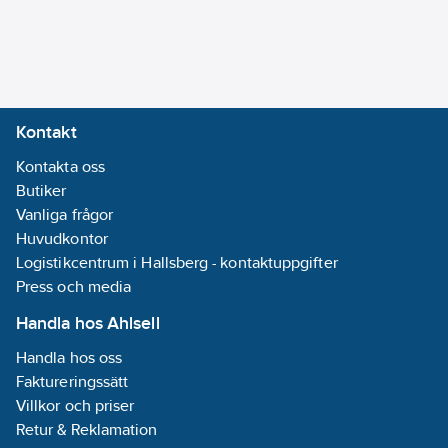
Förkromad
Monteringsmetod:
Bänk/Armaturhål
Accentfärg:
Kontakt
Krom
Kontakta oss
Typ av pip:
Butiker
Rör
Vanliga frågor
Med
Huvudkontor
omkastare:
Nej
Logistikcentrum i Hallsberg - kontaktuppgifter
Med
Press och media
kopplingar:
Nej
Med
Handla hos Ahlsell
rosett/manchett:
Handla hos oss
Nej
Faktureringssätt
Med
Villkor och priser
temperaturbegränsning:
Retur & Reklamation
Ja