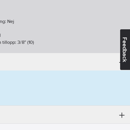
ing:
Nej
d
Feedback
 tillopp:
3/8" (10)
ang med löpmutter
gning:
Mekanisk
:
Svängbar, över
nk/Armaturhål
:
Ja
nsning:
Ja
ej
mm