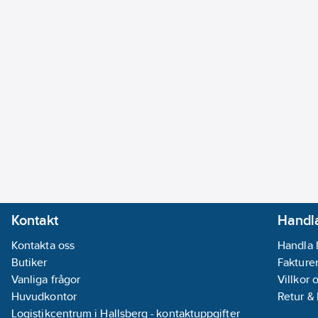
extra verktyg.
Anslutning: Levereras med flexibla anslutningsslangar i me
500 mm långa, med G10 löpmutter.
Material: Tillverkad i en 4MS-godkänd avzinkningsbeständig m
säkerställer motståndskraft mot korrosion och lång livslängd.
Denna köksblandare är idealisk för dem som önskar en kombin
hållbarhet och miljömedvetenhet.
Artikelnummer:
8311345
Lev. artikelnr:
8311345
Ean artikelnr:
7333123064677
Ersätter artikelnr:
8311131
Materialklass
PCK020
Kontakt
Handla
Kontakta oss
Handla 
Butiker
Fakturer
Vanliga frågor
Villkor 
Huvudkontor
Retur &
Logistikcentrum i Hallsberg - kontaktuppgifter