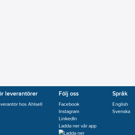
tlopp:
283
mm
pspip:
200
mm
r vattentryck:
Nej
Pa):
7.3
l/min
2):
Grupp I, <=20 dB(A)
nd för max. flöde:
Nej
nd för max. varmvattentemperatur:
Nej
sbegränsningsstopp:
Nej
l
ykel:
Nej
ej
vatten:
Nej
ör leverantörer
Följ oss
Språk
sing
verantör hos Ahlsell
Facebook
English
pp:
85
°C
Instagram
Svenska
ej
LinkedIn
Ladda ner vår app
j