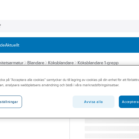
nde
Aktuellt
itetsarmatur
Blandare
Köksblandare
Köksblandare 1-grepp
A-COLLECTION
cka på "Acceptera alla cookies" samtycker du till lagring av cookies på din enhet för att förbätt
Köksblandare Azu
en, analysera webbplatsens användning och bistå i våra marknadsföringsinsatser.
KÖKSBLANDARE.U.AVST. 1
Artikelnummer:
8311345
Avvisa alla
Acceptera
ställningar
Lev. artikelnr:
8311345