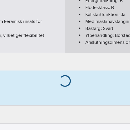
Energimärkning:
B
Flödesklass:
B
Kallstartfunktion:
Ja
 keramisk insats för
Med maskinavstängn
Basfärg:
Svart
vilket ger flexibilitet
Ytbehandling:
Borsta
Anslutningsdimension
insavstängning.
Anslutning tillopp:
Sl
s, för tydlighet om
Typ av maskinavstän
Utförande utloppspip
Ytskydd:
Belagd
Monteringsmetod:
Bä
Accentfärg:
Svart
Typ av pip:
Rör
e
Med kopplingar:
Nej
Med rosett/manchett
 spaken öppnas rakt upp,
Med temperaturbegrä
Lågtrycksutförande:
N
ontering utan behov av
Total bygghöjd:
405