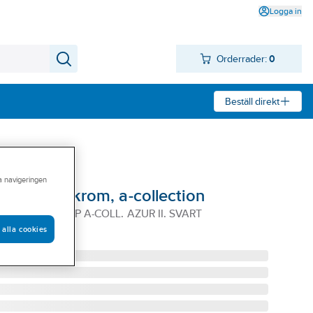
Logga in
Orderrader:
0
Beställ direkt
ra navigeringen
r II ECO krom, a-collection
 GR. ECO U-PIP A-COLL. AZUR II. SVART
 alla cookies