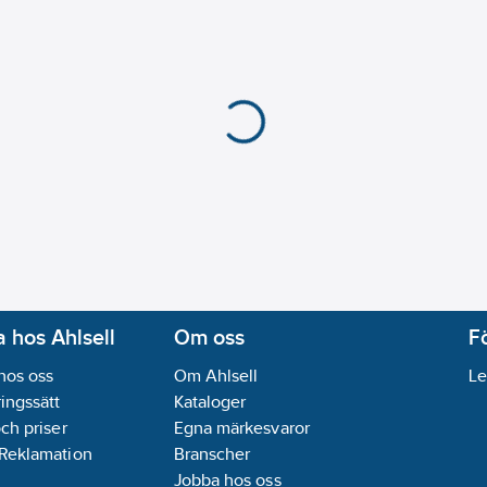
Bygghöjd undersida u
tallomspunnen Soft PEX®,
Längd utsprång utlop
Kan kopplas bort unde
ässingslegering, vilket
Fällbar (bajonett):
Nej
Max. flöde (vid 300 k
Ljudklass (EN ISO 382
ation av modern stil,
Med fjädrande motstå
Med fjädrande motstå
Med forcerbart flöde
Antal armaturhål:
1-hå
Automatisk spolingsc
Gångreserv batteri:
N
Lämplig för kokande 
 hos Ahlsell
Om oss
F
Material armatur:
Mäs
hos oss
Om Ahlsell
Le
Max. temperatur inlo
ingssätt
Kataloger
Med avloppsplugg:
N
och priser
Egna märkesvaror
Med kedja:
Nej
 Reklamation
Branscher
Med kedjefäste:
Nej
Jobba hos oss
Med transformator:
Ne