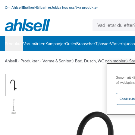
Om Ahlsell
Butiker
Hållbarhet
Jobba hos oss
Nya produkter
Produkter
Varumärken
Kampanjer
Outlet
Branscher
Tjänster
Vårt erbjuda
Ahlsell
Produkter
Värme & Sanitet
Bad, Dusch, WC och möbler
San
Genom att kli
på webbplats
Cookie-in