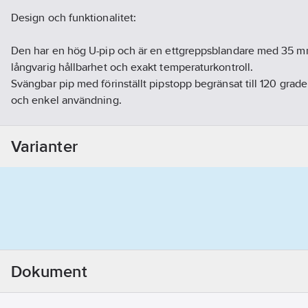
Design och funktionalitet:
Den har en hög U-pip och är en ettgreppsblandare med 35 mm
långvarig hållbarhet och exakt temperaturkontroll.
Svängbar pip med förinställt pipstopp begränsat till 120 grader, 
och enkel användning.
Den finns tillgänglig i två versioner: med eller utan diskmask
Vridningen för avstängningen lutar sig åt sidan när den öppna
Varianter
vattnet till diskmaskinen är av eller på.
Tekniska specifikationer:
Energibesparing: Utrustad med energi- och vattenbesparand
konstantflödesstrålesamlare.
Kallstartsfunktion: Minskar onödigt flöde av varmt vatten när
Dokument
vilket sparar energi.
Installation: Patenterad "Quickfix" för snabb och enkel slutm