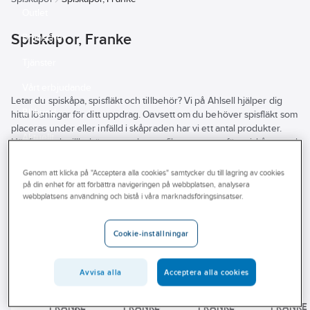
Outlet
Spiskåpor, Franke
Branscher
Tjänster
Vårt erbjudande
Letar du spiskåpa, spisfläkt och tillbehör? Vi på Ahlsell hjälper dig
Bli kund
hitta lösningar för ditt uppdrag. Oavsett om du behöver spisfläkt som
placeras under eller infälld i skåpraden har vi ett antal produkter.
Aktuellt
Här finner du tillbehör som polyesterfilter, trumsats för spiskåpa med
mera. Söker du spiskåpa för väggmontage hittar du även detta. När
du monterar spiskåpor finns transformator för reglering av
Genom att klicka på "Acceptera alla cookies" samtycker du till lagring av cookies
centralfläkt. Du har dessutom möjlighet till våtrumsventilation.
på din enhet för att förbättra navigeringen på webbplatsen, analysera
Flertalet kända leverantörer finns i vårt sortiment. Utforska vårt
webbplatsens användning och bistå i våra marknadsföringsinsatser.
breda utbud av spiskåpa, spisfläkt och tillbehör här i webbutiken
eller besök din närmsta Ahlsellbutik.
Cookie-inställningar
Se
alla
Varumärke
Lagerförd
Produkter (33)
filter
Avvisa alla
Acceptera alla cookies
Byggvarubedömningen
FRANKE
FRANKE
FRANKE
FRANKE
Sunda hus