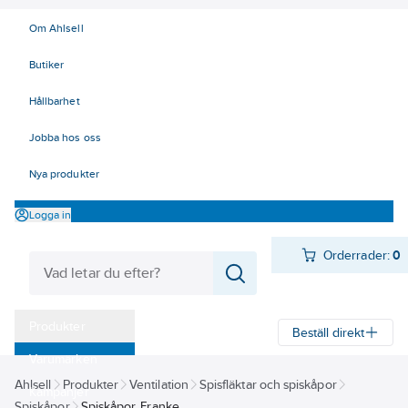
Om Ahlsell
Butiker
Hållbarhet
Jobba hos oss
Nya produkter
Logga in
Orderrader:
0
Produkter
Beställ direkt
Varumärken
Ahlsell
Produkter
Ventilation
Spisfläktar och spiskåpor
Kampanjer
Spiskåpor
Spiskåpor, Franke