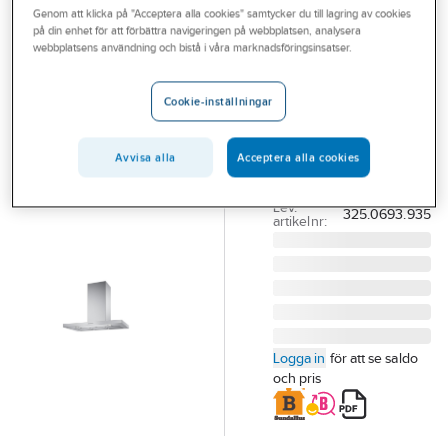
Genom att klicka på "Acceptera alla cookies" samtycker du till lagring av cookies
Outlet
på din enhet för att förbättra navigeringen på webbplatsen, analysera
FRANKE
webbplatsens användning och bistå i våra marknadsföringsinsatser.
Branscher
Spiskåpa T45
Tjänster
782-14, Franke
Cookie-inställningar
SPISKÅPA T45 782-14
Vårt erbjudande
90CM ROSTFRI
Avvisa alla
Acceptera alla cookies
Bli kund
FRANKE
Artikelnummer:
9000889
Aktuellt
Lev.
325.0693.935
artikelnr:
Logga in
för att se saldo
och pris