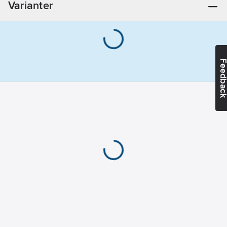
Varianter
belysning:
LED
Spänningsområde:
220-240
V
Material
Feedba
fettfilter:
Rostfritt stål
Material
hus/kapsling/stomme:
Rostfritt stål
Konstruktion:
Väggutblås
Typ av
omkopplare/brytare:
Tryckknapp
Varvtalsreglering
motor:
3