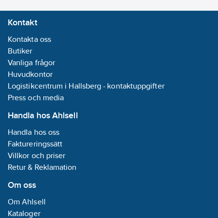
inställningar
Kontakt
integrerade
REACH -
Kontakta oss
Innehåller
Butiker
kandidatämnen:
Vanliga frågor
Bly
Huvudkontor
REACH
Logistikcentrum i Hallsberg - kontaktuppgifter
Datum:
2023-
Press och media
04-05
Handla hos Ahlsell
REACH
Informationsplikt:
Handla hos oss
Ja
Faktureringssätt
Frekvens:
Villkor och priser
50 Hz
Retur & Reklamation
Om oss
Om Ahlsell
Kataloger