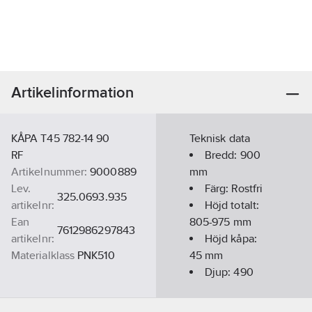
Artikelinformation
KÅPA T45 782-14 90
Teknisk data
RF
Bredd:
900
Artikelnummer:
9000889
mm
Lev.
Färg:
Rostfri
325.0693.935
artikelnr:
Höjd totalt:
Ean
805-975
mm
7612986297843
artikelnr:
Höjd kåpa:
Materialklass
PNK510
45
mm
Djup:
490
mm
Typ av