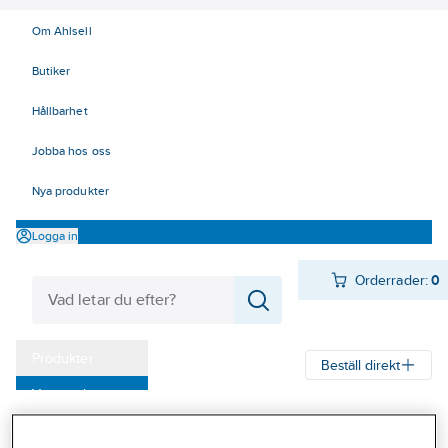
Om Ahlsell
Butiker
Hållbarhet
Jobba hos oss
Nya produkter
Logga in
Orderrader:
0
Produkter
Beställ direkt
Varumärken
Ahlsell
Produkter
Ventilation
Spisfläktar och spiskåpor
Kampanjer
Spiskåpor
Spiskåpor, Franke