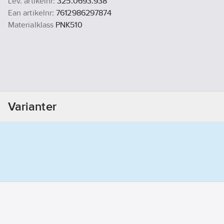
Lev. artikelnr:
325.0693.938
Ean artikelnr:
7612986297874
Materialklass
PNK510
Varianter