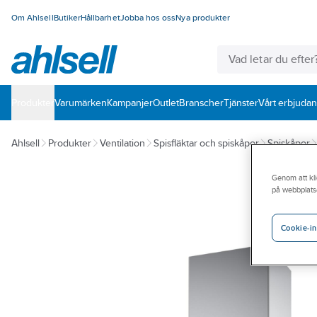
Om Ahlsell
Butiker
Hållbarhet
Jobba hos oss
Nya produkter
Produkter
Varumärken
Kampanjer
Outlet
Branscher
Tjänster
Vårt erbjuda
Ahlsell
Produkter
Ventilation
Spisfläktar och spiskåpor
Spiskåpor
Genom att kli
på webbplats
Cookie-in