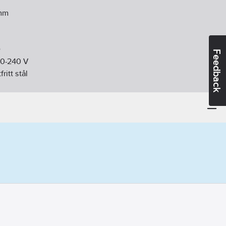
mm
D
Feedback
0-240
V
fritt stål
g/stomme:
Rostfritt stål
lås
ytare:
Tryckknapp
or:
3 inställningar integrerade
andidatämnen:
Bly
04-05
ikt:
Ja