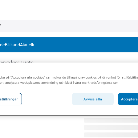
nde
Bli kund
Aktuellt
Spiskåpor, Franke
cka på "Acceptera alla cookies" samtycker du till lagring av cookies på din enhet för att förbätt
FRANKE
en, analysera webbplatsens användning och bistå i våra marknadsföringsinsatser.
Spiskåpa T45 782
SPISKÅPA T45 782-16 V
Avvisa alla
Acceptera
ställningar
Artikelnummer:
9000958
Lev. artikelnr:
325.0693.938