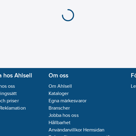
 hos Ahlsell
Om oss
F
hos oss
Om Ahlsell
Le
ingssätt
Kataloger
och priser
Egna märkesvaror
 Reklamation
Branscher
Jobba hos oss
Hållbarhet
Användarvillkor Hemsidan