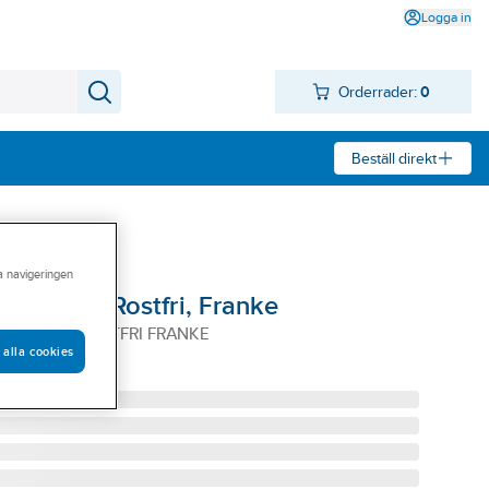
Logga in
Orderrader:
0
Beställ direkt
ra navigeringen
-16 villa Rostfri, Franke
ILLA 90CM ROSTFRI FRANKE
 alla cookies