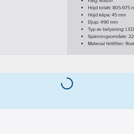
Färg:
Rostfri
Höjd totalt:
805-975
Höjd kåpa:
45
mm
Djup:
490
mm
Typ av belysning:
LE
Spänningsområde:
22
Material fettfilter:
Rost
Material hus/kapslin
Konstruktion:
Väggutb
Typ av omkopplare/br
Varvtalsreglering mot
REACH - Innehåller k
REACH Datum:
2023-
REACH Informationspl
Frekvens:
50 Hz