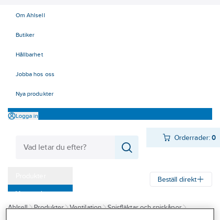
Om Ahlsell
Butiker
Hållbarhet
Jobba hos oss
Nya produkter
Logga in
Orderrader:
0
Produkter
Beställ direkt
Varumärken
Ahlsell
Produkter
Ventilation
Spisfläktar och spiskåpor
Kampanjer
Spiskåpor
Spiskåpor, Franke