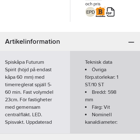
och pris
Artikelinformation
Spiskåpa Futurum
Teknisk data
Spirit (höjd på endast
Övriga
kåpa 60 mm) med
förp.storlekar:
1
timerreglerat spjäll 5-
ST/10 ST
60 min. Fast volymdel
Bredd:
598
23cm. För fastigheter
mm
med gemensam
Färg:
Vit
centralfläkt. LED.
Nominell
Spisvakt. Uppdaterad
kanaldiameter:
FSS-lösning med
125
mm
integrerad sensor:
Höjd kåpa: