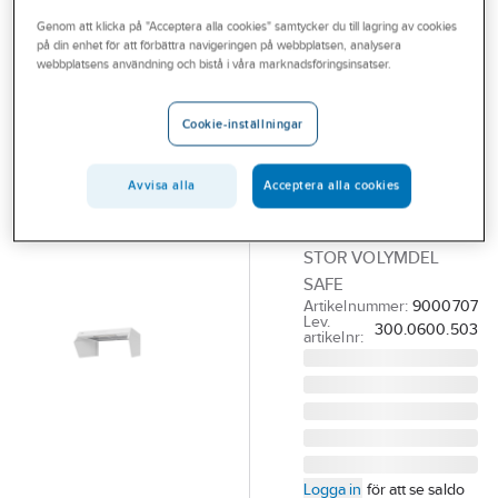
Outlet
Genom att klicka på "Acceptera alla cookies" samtycker du till lagring av cookies
på din enhet för att förbättra navigeringen på webbplatsen, analysera
FRANKE
Branscher
webbplatsens användning och bistå i våra marknadsföringsinsatser.
Spiskåpa Safe
Tjänster
Spirit 1222B-
Cookie-inställningar
10S Hög,
Vårt erbjudande
Franke
Aktuellt
Avvisa alla
Acceptera alla cookies
SPISKÅPA SPIRIT 60
VIT SAFE 1222B-10S
STOR VOLYMDEL
SAFE
Artikelnummer:
9000707
Lev.
300.0600.503
artikelnr:
Logga in
för att se saldo