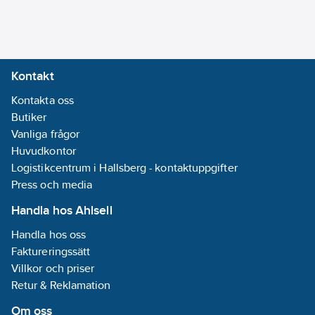
Artikelnummer:
9000707
Lev.
300.0600.503
artikelnr:
Ean
Kontakt
7612985768115
artikelnr:
Materialklass
Kontakta oss
PNK51B
Butiker
Vanliga frågor
Huvudkontor
Logistikcentrum i Hallsberg - kontaktuppgifter
Press och media
Handla hos Ahlsell
Handla hos oss
Faktureringssätt
Villkor och priser
Retur & Reklamation
Om oss