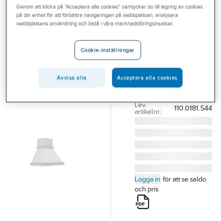
Genom att klicka på "Acceptera alla cookies" samtycker du till lagring av cookies
Outlet
på din enhet för att förbättra navigeringen på webbplatsen, analysera
FRANKE
webbplatsens användning och bistå i våra marknadsföringsinsatser.
Branscher
Spiskupa
Tjänster
Classic 80,
Cookie-inställningar
Franke
Vårt erbjudande
KUPA CLASSIC 80CM
Avvisa alla
Acceptera alla cookies
Bli kund
VIT FRANKE
Aktuellt
Artikelnummer:
9000478
Lev.
110.0181.544
artikelnr:
Logga in
för att se saldo
och pris