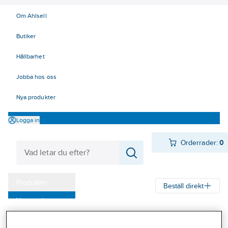
Om Ahlsell
Butiker
Hållbarhet
Jobba hos oss
Nya produkter
Logga in
Orderrader:
0
Produkter
Beställ direkt
Varumärken
Ahlsell
Produkter
Ventilation
Spisfläktar och spiskåpor
Kampanjer
Spiskåpor
Spiskåpor, Franke