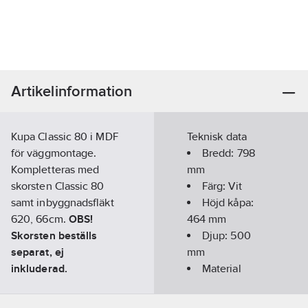
Artikelinformation
Kupa Classic 80 i MDF
Teknisk data
för väggmontage.
Bredd:
798
Kompletteras med
mm
skorsten Classic 80
Färg:
Vit
samt inbyggnadsfläkt
Höjd kåpa:
620, 66cm.
OBS!
464
mm
Skorsten beställs
Djup:
500
separat, ej
mm
inkluderad.
Material
Artikelnummer:
9000478
fettfilter:
Lev.
Aluminium