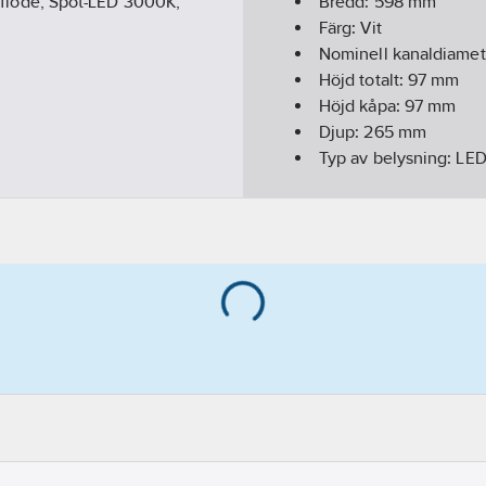
ngsflöde, Spot-LED 3000K,
Bredd:
598
mm
Färg:
Vit
Nominell kanaldiamet
Höjd totalt:
97
mm
Höjd kåpa:
97
mm
Djup:
265
mm
Typ av belysning:
LE
Material fettfilter:
Rost
Material hus/kapslin
Konstruktion:
Underm
Typ av omkopplare/br
REACH - Innehåller k
REACH Datum:
2023-
REACH Informationspl