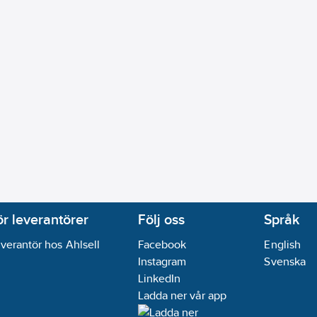
ör leverantörer
Följ oss
Språk
verantör hos Ahlsell
Facebook
English
Instagram
Svenska
LinkedIn
Ladda ner vår app