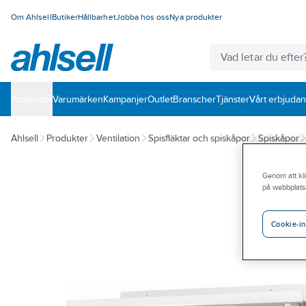
Om Ahlsell
Butiker
Hållbarhet
Jobba hos oss
Nya produkter
Produkter
Varumärken
Kampanjer
Outlet
Branscher
Tjänster
Vårt erbjuda
Ahlsell
Produkter
Ventilation
Spisfläktar och spiskåpor
Spiskåpor
Genom att kli
på webbplats
Cookie-in