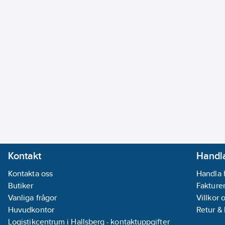
Kontakt
Handla
Kontakta oss
Handla 
Butiker
Fakturer
Vanliga frågor
Villkor 
Huvudkontor
Retur &
Logistikcentrum i Hallsberg - kontaktuppgifter