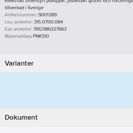
elektriskt timerstyrt plåtspjäll, justerbart grund- och forceri
tillverkad i Sverige
Artikelnummer:
9001389
Lev. artikelnr:
315.0700.084
Ean artikelnr:
7612986327663
Materialklass
PNK510
Varianter
Dokument