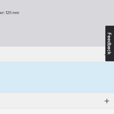
er:
125
mm
Feedback
D
fritt stål
g/stomme:
Stål
onterad modell
ytare:
Tryckknapp
andidatämnen:
Bly
04-05
ikt:
Ja