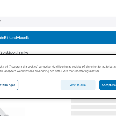
nde
Bli kund
Aktuellt
Spiskåpor, Franke
FRANKE
cka på "Acceptera alla cookies" samtycker du till lagring av cookies på din enhet för att förbätt
Spiskåpa F394-1
en, analysera webbplatsens användning och bistå i våra marknadsföringsinsatser.
SPISKÅPA 394-12 60CM 
Artikelnummer:
9001389
Avvisa alla
Acceptera
ställningar
Lev. artikelnr:
315.0700.084