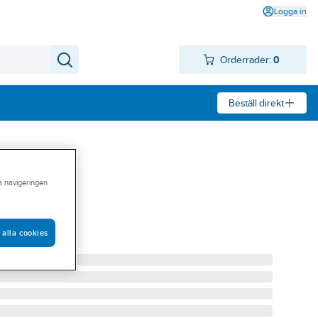
Logga in
Orderrader:
0
Beställ direkt
ra navigeringen
2, Franke
VIT FRANKE
 alla cookies