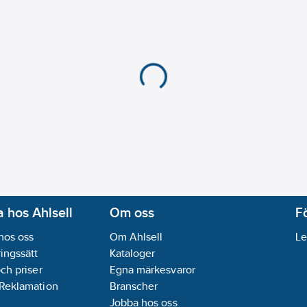
 hos Ahlsell
Om oss
F
hos oss
Om Ahlsell
Le
ingssätt
Kataloger
och priser
Egna märkesvaror
 Reklamation
Branscher
Jobba hos oss