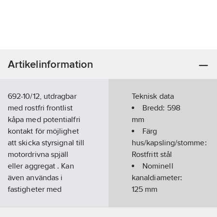
Artikelinformation
692-10/12, utdragbar
Teknisk data
med rostfri frontlist
Bredd:
598
kåpa med potentialfri
mm
kontakt för möjlighet
Färg
att skicka styrsignal till
hus/kapsling/stomme:
motordrivna spjäll
Rostfritt stål
eller aggregat . Kan
Nominell
även användas i
kanaldiameter:
fastigheter med
125
mm
tryckstyrd centralfläkt.,
Höjd kåpa:
60cm, vit ,
97
mm