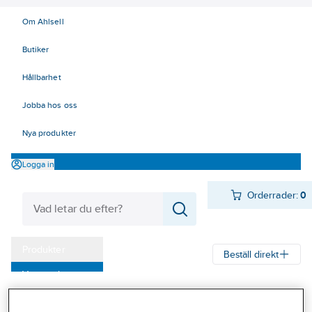
Om Ahlsell
Butiker
Hållbarhet
Jobba hos oss
Nya produkter
Logga in
Orderrader:
0
Produkter
Beställ direkt
Varumärken
Ahlsell
Produkter
Ventilation
Spisfläktar och spiskåpor
Kampanjer
Spiskåpor
Spiskåpor, Franke