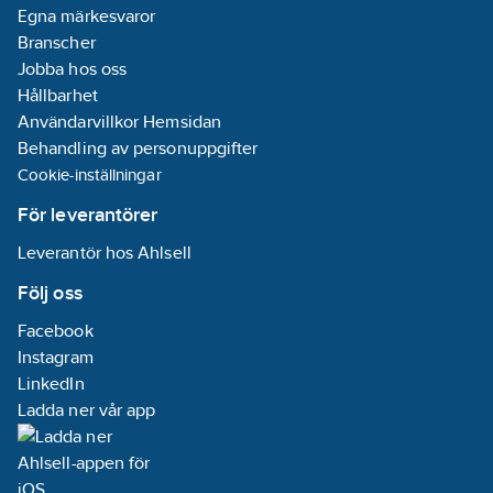
08-04
Egna märkesvaror
REACH
Branscher
Informationsplikt:
Jobba hos oss
Ja
Hållbarhet
Frekvens:
Användarvillkor Hemsidan
50 Hz
Behandling av personuppgifter
Cookie-inställningar
För leverantörer
Leverantör hos Ahlsell
Följ oss
Facebook
Instagram
LinkedIn
Ladda ner vår app