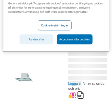
Genom att klicka på "Acceptera alla cookies" samtycker du till lagring av cookies
Outlet
på din enhet för att förbättra navigeringen på webbplatsen, analysera
FRANKE
webbplatsens användning och bistå i våra marknadsföringsinsatser.
Branscher
Spiskåpa 692-
Tjänster
10/12, Franke
Cookie-inställningar
SPISKÅPA 692-10/12
Vårt erbjudande
60 VIT/RF FRANKE
Avvisa alla
Acceptera alla cookies
Aktuellt
Artikelnummer:
9001390
Lev.
315.0700.151
artikelnr:
Logga in
för att se saldo
och pris