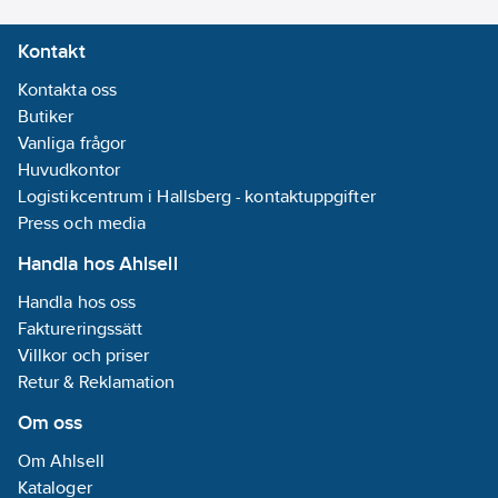
Tryckförlust
Kontakt
vid 125 m3/h:
25
Pa
Kontakta oss
Butiker
Anslutningseffekt:
Vanliga frågor
10
W
Huvudkontor
Typ av
Logistikcentrum i Hallsberg - kontaktuppgifter
omkopplare/brytare:
Press och media
Touch control
Handla hos Ahlsell
Varvtalsreglering
Handla hos oss
motor:
Ingen
Faktureringssätt
REACH -
Villkor och priser
Innehåller
Retur & Reklamation
kandidatämnen:
Om oss
Bly
REACH
Om Ahlsell
Datum:
2025-
Kataloger