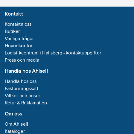
omkopplare/brytare:
Kontakt
Tryckknapp
Kontakta oss
Varvtalsreglering
Butiker
motor:
3
Vanliga frågor
inställningar
Huvudkontor
integrerade
Logistikcentrum i Hallsberg - kontaktuppgifter
REACH -
Press och media
Innehåller
Handla hos Ahlsell
kandidatämnen:
1,3,5-Tris(oxiran-
Handla hos oss
2-
Faktureringssätt
ylmethyl)-1,3,5-
Villkor och priser
triazinane-
Retur & Reklamation
2,4,6-trione
Om oss
(TGIC)
REACH
Om Ahlsell
Datum:
2023-
Kataloger