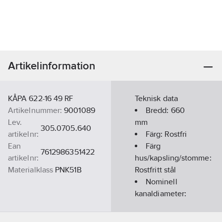
Artikelinformation
KÅPA 622-16 49 RF
Teknisk data
Artikelnummer:
9001089
Bredd:
660
Lev.
mm
305.0705.640
artikelnr:
Färg:
Rostfri
Ean
Färg
7612986351422
artikelnr:
hus/kapsling/stomme:
Materialklass
PNK51B
Rostfritt stål
Nominell
kanaldiameter:
160
mm
Höjd totalt: