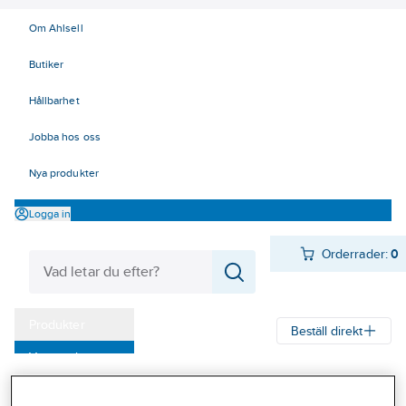
Om Ahlsell
Butiker
Hållbarhet
Jobba hos oss
Nya produkter
Logga in
Orderrader:
0
Produkter
Beställ direkt
Varumärken
Ahlsell
Produkter
Ventilation
Spisfläktar och spiskåpor
Kampanjer
Spiskåpor
Spiskåpor, Franke