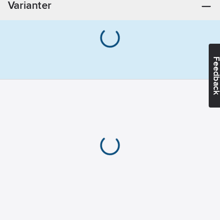
Varianter
292
mm
Djup:
229
mm
Typ av
belysning:
LED
Feedba
Spänningsområde:
220-240
V
Material
fettfilter:
Rostfritt stål
Material
hus/kapsling/stomme:
Stål
Konstruktion:
Undermonterad
modell
Typ av