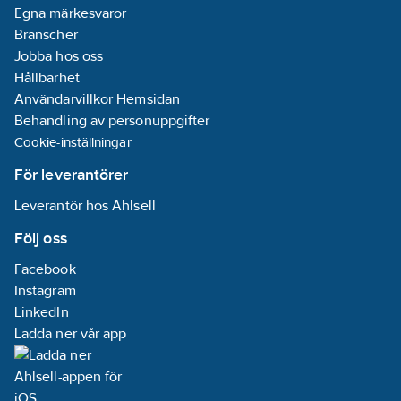
04-05
Egna märkesvaror
REACH
Branscher
Informationsplikt:
Jobba hos oss
Ja
Hållbarhet
Frekvens:
Användarvillkor Hemsidan
50 Hz
Behandling av personuppgifter
Cookie-inställningar
För leverantörer
Leverantör hos Ahlsell
Följ oss
Facebook
Instagram
LinkedIn
Ladda ner vår app