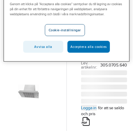
Genom att klicka på "Acceptera alla cookies" samtycker du till lagring av cookies
Outlet
på din enhet för att förbättra navigeringen på webbplatsen, analysera
FRANKE
webbplatsens användning och bistå i våra marknadsföringsinsatser.
Branscher
Spiskåpa 622-
Tjänster
16, 49cm,
Cookie-inställningar
Franke
Vårt erbjudande
SPISKÅPA 622-16 49
Avvisa alla
Acceptera alla cookies
Bli kund
ROSTFRI FRANKE
Aktuellt
Artikelnummer:
9001089
Lev.
305.0705.640
artikelnr:
Logga in
för att se saldo
och pris