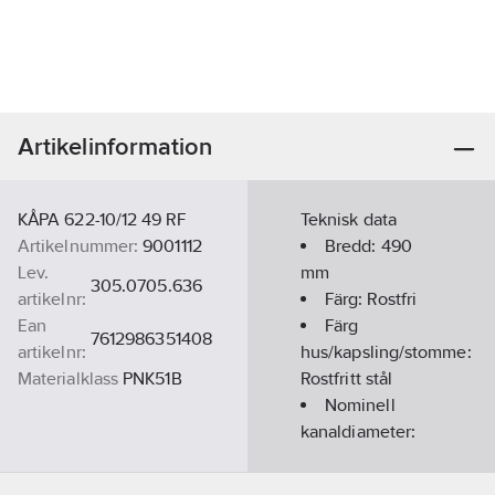
Artikelinformation
KÅPA 622-10/12 49 RF
Teknisk data
Artikelnummer:
9001112
Bredd:
490
Lev.
mm
305.0705.636
artikelnr:
Färg:
Rostfri
Ean
Färg
7612986351408
artikelnr:
hus/kapsling/stomme:
Materialklass
PNK51B
Rostfritt stål
Nominell
kanaldiameter:
160
mm
Höjd totalt: