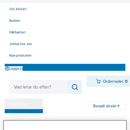
Om Ahlsell
Butiker
Hållbarhet
Jobba hos oss
Nya produkter
Logga in
Orderrader:
0
Produkter
Beställ direkt
Varumärken
Ahlsell
Produkter
Ventilation
Spisfläktar och spiskåpor
Kampanjer
Spiskåpor
Spiskåpor, Franke