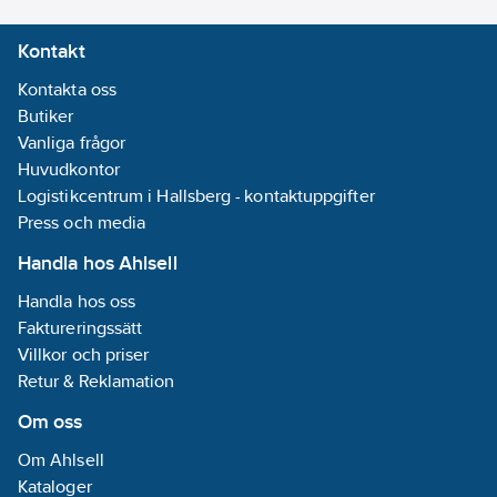
omkopplare/brytare:
Kontakt
Tryckknapp
Kontakta oss
Varvtalsreglering
Butiker
motor:
Ingen
Vanliga frågor
REACH -
Huvudkontor
Innehåller
Logistikcentrum i Hallsberg - kontaktuppgifter
kandidatämnen:
Press och media
1,3,5-Tris(oxiran-
Handla hos Ahlsell
2-
ylmethyl)-1,3,5-
Handla hos oss
triazinane-
Faktureringssätt
2,4,6-trione
Villkor och priser
(TGIC)
Retur & Reklamation
REACH
Om oss
Datum:
2023-
04-05
Om Ahlsell
REACH
Kataloger