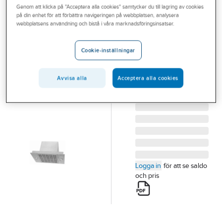
Genom att klicka på "Acceptera alla cookies" samtycker du till lagring av cookies
Outlet
på din enhet för att förbättra navigeringen på webbplatsen, analysera
FRANKE
webbplatsens användning och bistå i våra marknadsföringsinsatser.
Branscher
Spiskåpa 622-
Tjänster
10/12, Franke
Cookie-inställningar
SPISKÅPA 622-10/12
Vårt erbjudande
49 ROSTFRI FRANKE
Avvisa alla
Acceptera alla cookies
Bli kund
Artikelnummer:
9001112
Lev.
305.0705.636
artikelnr:
Aktuellt
Logga in
för att se saldo
och pris