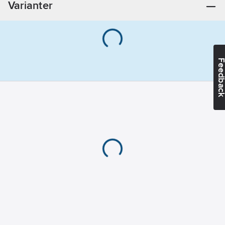
Varianter
292
mm
Djup:
229
mm
Typ av
belysning:
LED
Feedba
Spänningsområde:
220-240
V
Material
fettfilter:
Rostfritt stål
Material
hus/kapsling/stomme:
Stål
Konstruktion:
Undermonterad
modell
Typ av