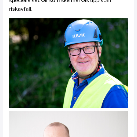
speciella säckar som ska märkas upp som
riskavfall.