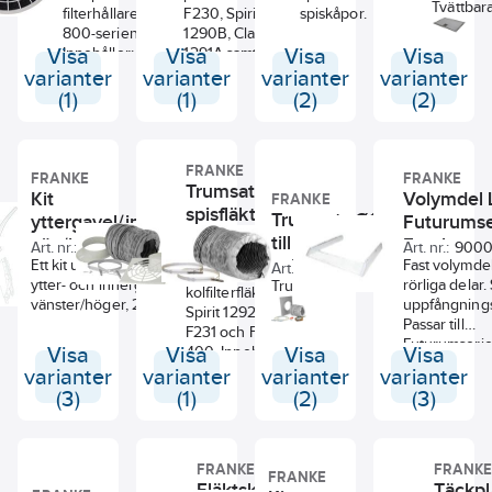
Tvättbar
filterhållare för
F230, Spirit
spiskåpor.
Franke
kolfilter
800-serien.
1290B, Classic
används 
Visa
Innehåller:
Visa
1291A samt
Visa
Visa
att
Filterhållare 1 ST
kolfilterlåda FKS
varianter
varianter
varianter
varianter
konverte
Polyesterfilter 1
511. Där man
(1)
(1)
(2)
(2)
passand
ST
tidigare använt
modeller t
Filterkorg 1 ST
kolkasset 3195.
kolfilterf
FRANKE
FRANKE
FRANKE
Trumsats till
Kit
Volymdel 
FRANKE
spisfläkt
Trumsats Ø125 mm
yttergavel/innergavel
Futurumse
F231/FiF
Art.
till samtliga
vän/hög till 200-
Franke
Art. nr.:
19058398
9094094
Art. nr.:
9000
nr.:
400, Franke
spisfläktar/spiskåpor,
serien, Franke
Ett kit utav kantlister till
Fast volymdel
Art. nr.:
9094097
Passar till
ytter- och innergavel för
rörliga delar.
Franke
Trumsatser som passar
kolfilterfläkt
vänster/höger, 200-serien.
uppfångning
alla spisfläktar/spiskåpor.
Spirit 1292B,
Passar till
1,3 m lång slang och 2st
F231 och FiF
Futurumserien
slangklammer. Finns i
Visa
Visa
400. Innehåller
Visa
Visa
och Classic.
utförande med eller utan
stos, slang, 2 st
varianter
varianter
varianter
varianter
väggplatta.
klammer,
(3)
(1)
(2)
(3)
väggenomföring
samt vitt galler
FRANKE
FRANK
FRANKE
Fläktskåp,
Täckpl