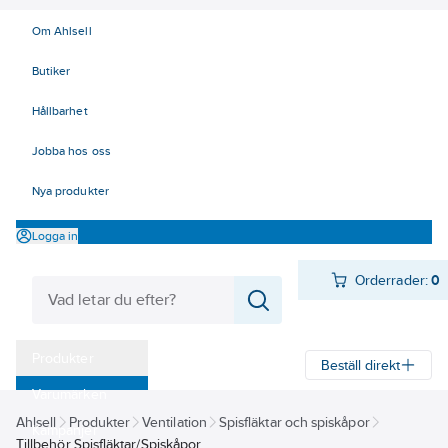
Om Ahlsell
Butiker
Hållbarhet
Jobba hos oss
Nya produkter
Logga in
Orderrader:
0
Produkter
Beställ direkt
Varumärken
Ahlsell
Produkter
Ventilation
Spisfläktar och spiskåpor
Kampanjer
Tillbehör Spisfläktar/Spiskåpor