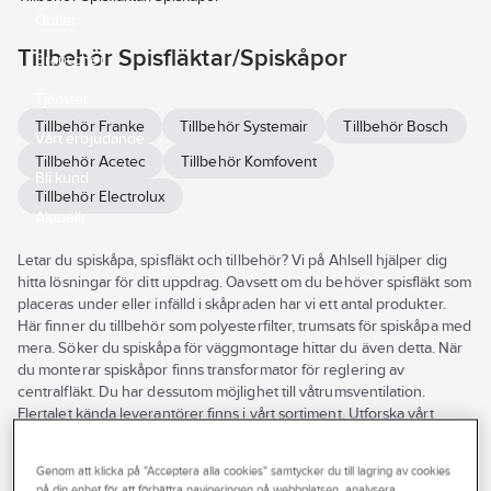
Outlet
Tillbehör Spisfläktar/Spiskåpor
Branscher
Tjänster
Tillbehör Franke
Tillbehör Systemair
Tillbehör Bosch
Vårt erbjudande
Tillbehör Acetec
Tillbehör Komfovent
Bli kund
Tillbehör Electrolux
Aktuellt
Letar du spiskåpa, spisfläkt och tillbehör? Vi på Ahlsell hjälper dig
hitta lösningar för ditt uppdrag. Oavsett om du behöver spisfläkt som
placeras under eller infälld i skåpraden har vi ett antal produkter.
Här finner du tillbehör som polyesterfilter, trumsats för spiskåpa med
mera. Söker du spiskåpa för väggmontage hittar du även detta. När
du monterar spiskåpor finns transformator för reglering av
centralfläkt. Du har dessutom möjlighet till våtrumsventilation.
Flertalet kända leverantörer finns i vårt sortiment. Utforska vårt
breda utbud av spiskåpa, spisfläkt och tillbehör här i webbutiken
eller besök din närmsta Ahlsellbutik.
Genom att klicka på "Acceptera alla cookies" samtycker du till lagring av cookies
Se
på din enhet för att förbättra navigeringen på webbplatsen, analysera