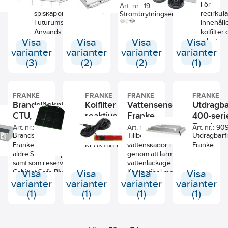
Diverse tillbehör till
köksfläkten.
till model
Passar till
För
Art. nr.:
19058395
Futurum spisfläkt.
600, 60
spiskåporna i
recirkula
Strömbrytningsenhet Franke
och 604
Futurumserien
Innehålle
Safe, 1200-serien
Används då
kolfilter
(Futurumserien). I två
Visa
man monterar
Visa
Visa
Visa
adapter.
utförande:
Spirit där det
varianter
varianter
varianter
varianter
tidigare suttit
SGC500-3 230VAC, 3x16A
(3)
(2)
(2)
(1)
80 mm
max.
produkter.
- Fast installation
Höjd 20 mm
FRANKE
FRANKE
FRANKE
FRANKE
SGC500-3 230VAC, 3x16A
Brandsläckningsenhet
Kolfilter
Vattensensor,
Utdragba
max, med kabeladapter.
CTU, Franke
reaktiverbart,
Franke
400-seri
PERILEX
- Snabbinkoppling
Franke
Franke
Art. nr.:
9000384
Art. nr.:
9001268
Art. nr.:
9094912
Art. nr.:
90
Brandsläckningsenhet till
KOLFILTER
Tillbehör som förebygger
Utdragbarf
Franke Safty System. Till
REAKTIVERBART
vattenskador i köket
Franke
äldre Safe
Plus
produkter
genom att larma om
samt som reservdel till
vattenläckage uppstår.
Cabinet Safe
Visa
Plus
.
Visa
Kompatibel med
Visa
Visa
strömbrytningsenheterna
varianter
varianter
varianter
varianter
PCU6.3-P och PCU6.1-F.
(1)
(1)
(1)
(1)
Kan kopplas ihop i upp till
fyra sensorer till en
strömbrytningsenhet
t.ex. under diskbänk,