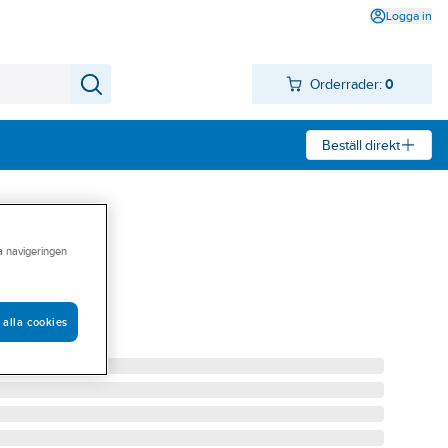
Logga in
Orderrader:
0
Beställ direkt
ra navigeringen
, Franke
/330 FRANKE
 alla cookies