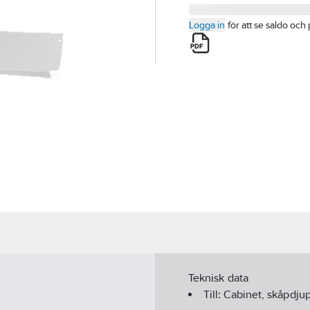
Logga in
för att se saldo och 
Teknisk data
Till:
Cabinet, skåpdju