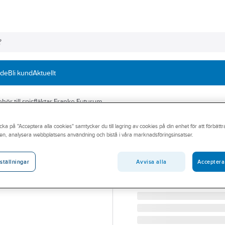
nde
Bli kund
Aktuellt
ehör till spisfläktar Franke Futurum
cka på "Acceptera alla cookies" samtycker du till lagring av cookies på din enhet för att förbätt
FRANKE
en, analysera webbplatsens användning och bistå i våra marknadsföringsinsatser.
Täcklist Cabinet
TÄCKLIST CABINET 320
Avvisa alla
Acceptera
ställningar
Artikelnummer:
9000410
Lev. artikelnr:
112.0495.577