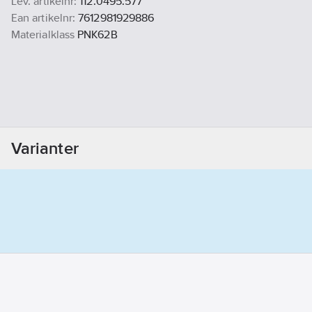
Lev. artikelnr:
112.0495.577
Ean artikelnr:
7612981929886
Materialklass
PNK62B
Varianter