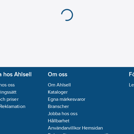
 hos Ahlsell
Om oss
F
hos oss
Om Ahlsell
Le
ingssätt
Kataloger
och priser
Egna märkesvaror
 Reklamation
Branscher
Jobba hos oss
Hållbarhet
Användarvillkor Hemsidan