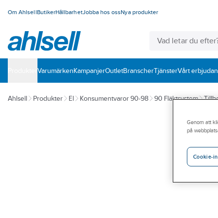
Om Ahlsell
Butiker
Hållbarhet
Jobba hos oss
Nya produkter
Produkter
Varumärken
Kampanjer
Outlet
Branscher
Tjänster
Vårt erbjuda
Ahlsell
Produkter
El
Konsumentvaror 90-98
90 Fläktsystem
Tillb
Genom att kli
på webbplats
Cookie-in