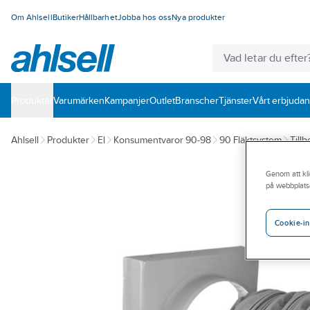
Om Ahlsell
Butiker
Hållbarhet
Jobba hos oss
Nya produkter
Produkter
Varumärken
Kampanjer
Outlet
Branscher
Tjänster
Vårt erbjuda
Ahlsell
Produkter
El
Konsumentvaror 90-98
90 Fläktsystem
Tillb
Genom att kli
på webbplats
Cookie-in