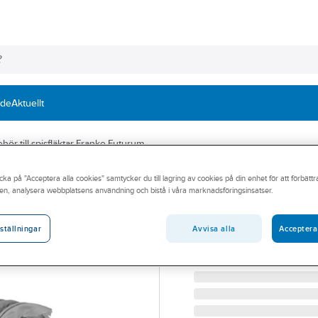
nde
Aktuellt
ehör till spisfläktar Franke Futurum
cka på "Acceptera alla cookies" samtycker du till lagring av cookies på din enhet för att förbätt
FRANKE
en, analysera webbplatsens användning och bistå i våra marknadsföringsinsatser.
Trumsats 3070, 
SNABBANSLUTNING FSA
Avvisa alla
Acceptera
ställningar
Artikelnummer:
9094095
Lev. artikelnr:
112.0039.542