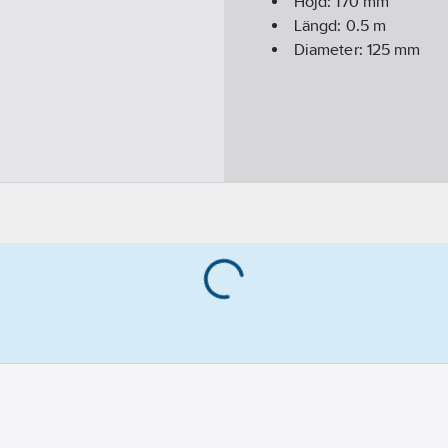
Höjd:
170
mm
Längd:
0.5
m
Diameter:
125
mm