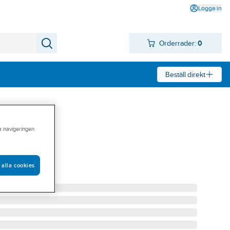
Logga in
Orderrader:
0
Beställ direkt
ra navigeringen
Franke
 3070 FRANKE
 alla cookies