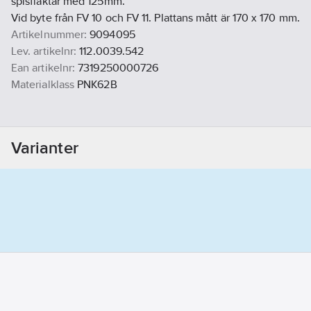
spisfläktar med 125mm.
Vid byte från FV 10 och FV 11. Plattans mått är 170 x 170 mm.
Artikelnummer:
9094095
Lev. artikelnr:
112.0039.542
Ean artikelnr:
7319250000726
Materialklass
PNK62B
Varianter