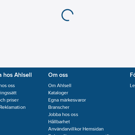
 hos Ahlsell
Om oss
F
hos oss
Om Ahlsell
Le
ingssätt
Kataloger
och priser
Egna märkesvaror
 Reklamation
Branscher
Jobba hos oss
Hållbarhet
Användarvillkor Hemsidan