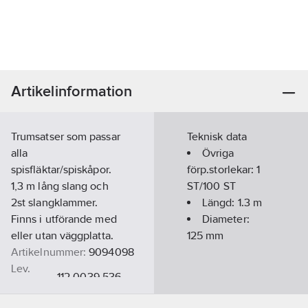
Artikelinformation
Trumsatser som passar
Teknisk data
alla
Övriga
spisfläktar/spiskåpor.
förp.storlekar:
1
1,3 m lång slang och
ST/100 ST
2st slangklammer.
Längd:
1.3
m
Finns i utförande med
Diameter:
eller utan väggplatta.
125
mm
Artikelnummer:
9094098
Lev.
112.0039.536
artikelnr:
Ean