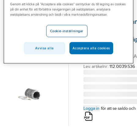
Genom att klicka på "Acceptera alla cookies" samtycker du till lagring av cookies
Outlet
på din enhet för att förbättra navigeringen på webbplatsen, analysera
FRANKE
webbplatsens användning och bistå i våra marknadsföringsinsatser.
Branscher
Trumsats Ø125 m
Tjänster
till samtliga
Cookie-inställningar
spisfläktar/spiskå
Vårt erbjudande
Franke
Avvisa alla
Acceptera alla cookies
Aktuellt
TRUMSATS FTS 320 FR
Artikelnummer:
9094098
Lev. artikelnr:
112.0039.536
Logga in
för att se saldo och 