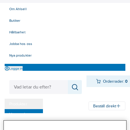
Om Ahlsell
Butiker
Hållbarhet
Jobba hos oss
Nya produkter
Logga in
Orderrader:
0
Produkter
Beställ direkt
Varumärken
Ahlsell
Produkter
El
Konsumentvaror 90-98
90 Fläktsystem
Kampanjer
Tillbehör till spisfläktar Franke Futurum