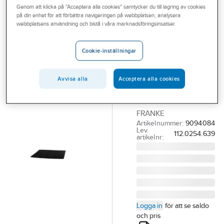
Genom att klicka på "Acceptera alla cookies" samtycker du till lagring av cookies
Outlet
på din enhet för att förbättra navigeringen på webbplatsen, analysera
FRANKE
webbplatsens användning och bistå i våra marknadsföringsinsatser.
Branscher
Polyesterfilter
Tjänster
till FIF 870 & FIK
Cookie-inställningar
880, Franke
Vårt erbjudande
POLYESTERFILTER
Avvisa alla
Acceptera alla cookies
Bli kund
R5485 (1 PACK) TILL
Aktuellt
FIF870 & FIK880
FRANKE
Artikelnummer:
9094084
Lev.
112.0254.639
artikelnr:
Logga in
för att se saldo
och pris