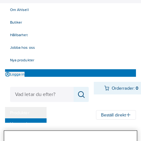
Om Ahlsell
Butiker
Hållbarhet
Jobba hos oss
Nya produkter
Logga in
Orderrader:
0
Produkter
Beställ direkt
Varumärken
Ahlsell
Produkter
El
Konsumentvaror 90-98
90 Fläktsystem
Kampanjer
Tillbehör till spisfläktar Franke Futurum