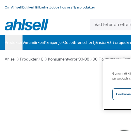
Om Ahlsell
Butiker
Hållbarhet
Jobba hos oss
Nya produkter
Produkter
Varumärken
Kampanjer
Outlet
Branscher
Tjänster
Vårt erbjuda
Ahlsell
Produkter
El
Konsumentvaror 90-98
90 Fläktsystem
Fran
Genom att kli
på webbplats
Cookie-in