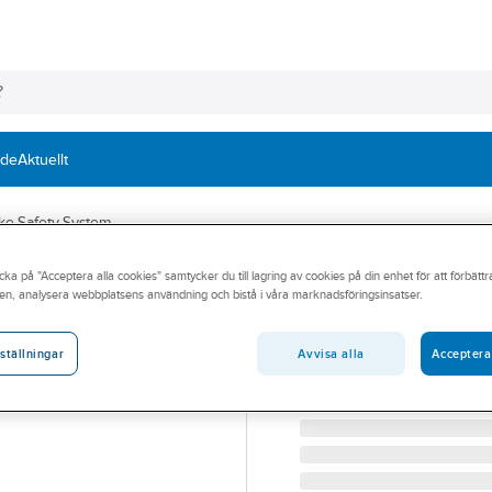
nde
Aktuellt
ke Safety System
cka på "Acceptera alla cookies" samtycker du till lagring av cookies på din enhet för att förbätt
FRANKE
en, analysera webbplatsens användning och bistå i våra marknadsföringsinsatser.
Strömbrytningse
STRÖMBRYTNINGSENHET 
Avvisa alla
Acceptera
ställningar
Artikelnummer:
19058395
Lev. artikelnr:
112.0606.045