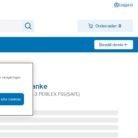
Logga in
Orderrader:
0
Beställ direkt
ra navigeringen
nheter, Franke
PCU SGC500-3 PERILEX FSS(SAFE)
 alla cookies