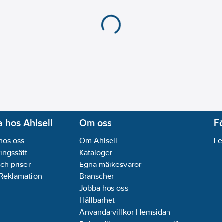
 hos Ahlsell
Om oss
F
hos oss
Om Ahlsell
Le
ingssätt
Kataloger
och priser
Egna märkesvaror
 Reklamation
Branscher
Jobba hos oss
Hållbarhet
Användarvillkor Hemsidan