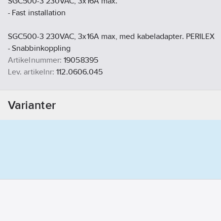
SGC500-3 230VAC, 3x16A max.
- Fast installation
SGC500-3 230VAC, 3x16A max, med kabeladapter. PERILEX
- Snabbinkoppling
Artikelnummer:
19058395
Lev. artikelnr:
112.0606.045
Ean artikelnr:
7612985784863
Materialklass
PNK620
Varianter