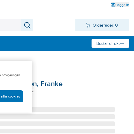
Logga in
Orderrader:
0
Beställ direkt
ra navigeringen
ill 800-serien, Franke
-SERIEN FRANKE
 alla cookies