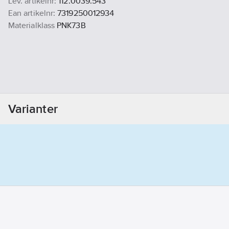
Lev. artikelnr:
112.0039.543
Ean artikelnr:
7319250012934
Materialklass
PNK73B
Varianter