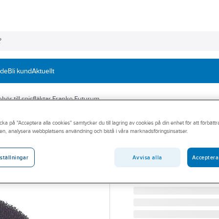
nde
Bli kund
Aktuellt
ehör till spisfläktar Franke Futurum
cka på "Acceptera alla cookies" samtycker du till lagring av cookies på din enhet för att förbätt
FRANKE
en, analysera webbplatsens användning och bistå i våra marknadsföringsinsatser.
Polyesterfilter t
POLYESTERFILTER T.800
Avvisa alla
Acceptera
ställningar
Artikelnummer:
9094379
Lev. artikelnr:
112.0039.543