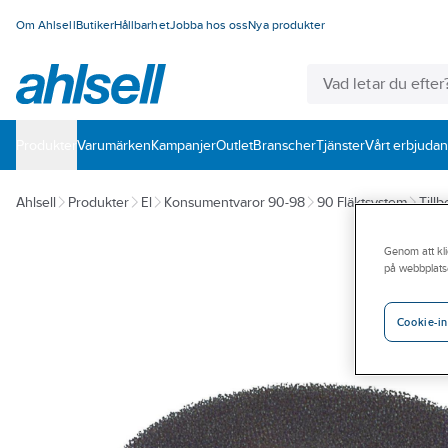
Om Ahlsell
Butiker
Hållbarhet
Jobba hos oss
Nya produkter
Produkter
Varumärken
Kampanjer
Outlet
Branscher
Tjänster
Vårt erbjuda
Ahlsell
Produkter
El
Konsumentvaror 90-98
90 Fläktsystem
Tillb
Genom att kli
på webbplats
Cookie-in