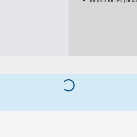
Information:
Förpacka