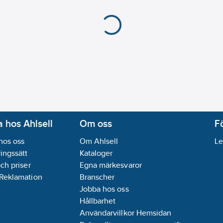
 hos Ahlsell
Om oss
F
hos oss
Om Ahlsell
Le
ingssätt
Kataloger
och priser
Egna märkesvaror
 Reklamation
Branscher
Jobba hos oss
Hållbarhet
Användarvillkor Hemsidan