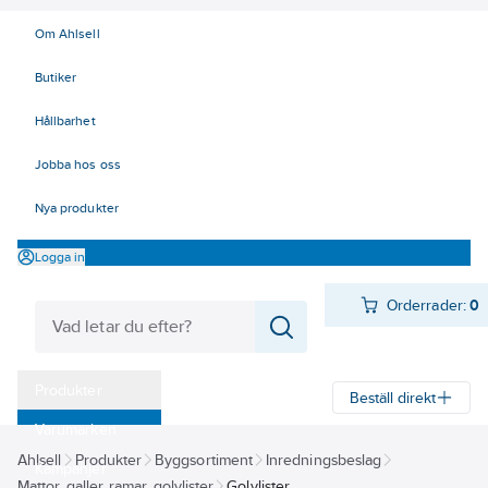
Om Ahlsell
Butiker
Hållbarhet
Jobba hos oss
Nya produkter
Logga in
Orderrader:
0
Produkter
Beställ direkt
Varumärken
Ahlsell
Produkter
Byggsortiment
Inredningsbeslag
Kampanjer
Mattor, galler, ramar, golvlister
Golvlister