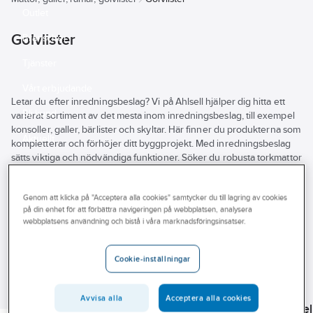
Outlet
Golvlister
Branscher
Tjänster
Vårt erbjudande
Letar du efter inredningsbeslag? Vi på Ahlsell hjälper dig hitta ett
Bli kund
varierat sortiment av det mesta inom inredningsbeslag, till exempel
konsoller, galler, bärlister och skyltar. Här finner du produkterna som
Aktuellt
kompletterar och förhöjer ditt byggprojekt. Med inredningsbeslag
sätts viktiga och nödvändiga funktioner. Söker du robusta torkmattor
och andra golvskydd hittar du även detta. Flertalet stora
leverantörer finns i vårt sortiment. Utforska vårt breda utbud av
Genom att klicka på "Acceptera alla cookies" samtycker du till lagring av cookies
inredningsbeslag som knoppar, handtag, beslag och galler här i
på din enhet för att förbättra navigeringen på webbplatsen, analysera
webbutiken eller besök din närmsta Ahlsellbutik.
webbplatsens användning och bistå i våra marknadsföringsinsatser.
Se
alla
Varumärke
Lagerförd
Produkter (38)
filter
Cookie-inställningar
Byggvarubedömningen
DURI
BASTA
Sunda hus
Avvisa alla
Acceptera alla cookies
DURI
Släplist för
Tröskel
DURI