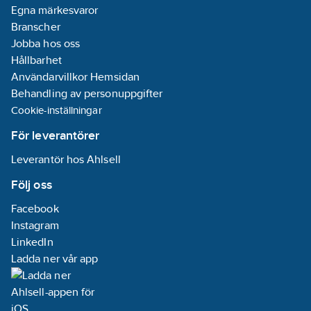
Egna märkesvaror
är tillverkade
i syrafast rostfritt
Branscher
stål och
Jobba hos oss
fungerar lika
Hållbarhet
bra inom- som
utomhus.
Användarvillkor Hemsidan
Behandling av personuppgifter
Cookie-inställningar
För leverantörer
Leverantör hos Ahlsell
Följ oss
Facebook
Instagram
LinkedIn
Ladda ner vår app