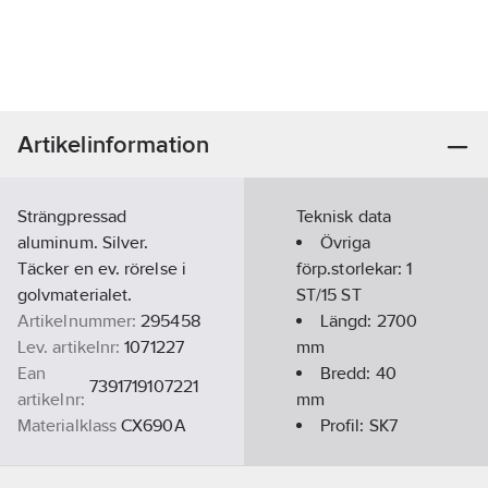
Artikelinformation
Strängpressad
Teknisk data
aluminum. Silver.
Övriga
Täcker en ev. rörelse i
förp.storlekar:
1
golvmaterialet.
ST/15 ST
Artikelnummer:
295458
Längd:
2700
Lev. artikelnr:
1071227
mm
Ean
Bredd:
40
7391719107221
artikelnr:
mm
Materialklass
CX690A
Profil:
SK7
Färg:
Silver