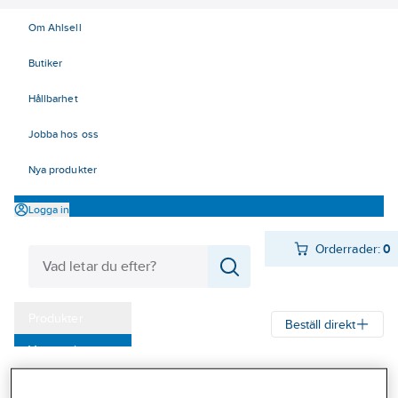
Om Ahlsell
Butiker
Hållbarhet
Jobba hos oss
Nya produkter
Logga in
Orderrader:
0
Produkter
Beställ direkt
Varumärken
Ahlsell
Produkter
Byggsortiment
Inredningsbeslag
Kampanjer
Mattor, galler, ramar, golvlister
Golvlister