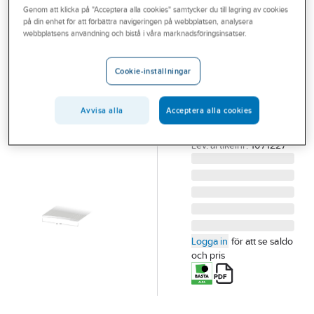
Genom att klicka på "Acceptera alla cookies" samtycker du till lagring av cookies
Outlet
på din enhet för att förbättra navigeringen på webbplatsen, analysera
DURI
webbplatsens användning och bistå i våra marknadsföringsinsatser.
Branscher
Skarvlist 40
Tjänster
mm
Cookie-inställningar
SKARVLIST ALUM
Vårt erbjudande
RÄFFLAD SK7
Avvisa alla
Acceptera alla cookies
Aktuellt
40X2700MM
Artikelnummer:
295458
Lev. artikelnr:
1071227
Logga in
för att se saldo
och pris