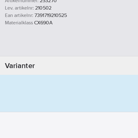
Artikelnummer:
253270
Lev. artikelnr:
210502
Ean artikelnr:
7391719210525
Materialklass
CX690A
Varianter