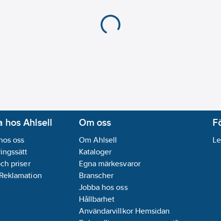
 hos Ahlsell
Om oss
F
hos oss
Om Ahlsell
Le
ingssätt
Kataloger
och priser
Egna märkesvaror
 Reklamation
Branscher
Jobba hos oss
Hållbarhet
Användarvillkor Hemsidan