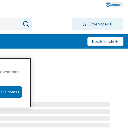
Logga in
Orderrader:
0
Beställ direkt
ra navigeringen
 2-4X1000MM
 alla cookies