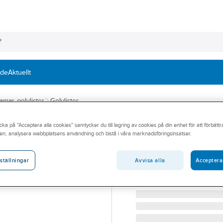
nde
Aktuellt
ramar, golvlister
Golvlister
cka på "Acceptera alla cookies" samtycker du till lagring av cookies på din enhet för att förbätt
DURI
en, analysera webbplatsens användning och bistå i våra marknadsföringsinsatser.
Nivålist 2-4 mm
NIVÅLIST 5 SILVER KA1
Avvisa alla
Acceptera
ställningar
Artikelnummer:
253270
Lev. artikelnr:
210502