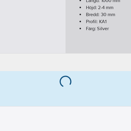
Längd:
1000
mm
Höjd:
2-4
mm
Bredd:
30
mm
Profil:
KA1
Färg:
Silver