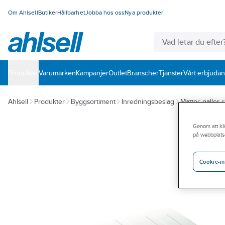
Om Ahlsell
Butiker
Hållbarhet
Jobba hos oss
Nya produkter
Produkter
Varumärken
Kampanjer
Outlet
Branscher
Tjänster
Vårt erbjuda
Ahlsell
Produkter
Byggsortiment
Inredningsbeslag
Mattor, galler, 
Genom att kli
på webbplats
Cookie-in