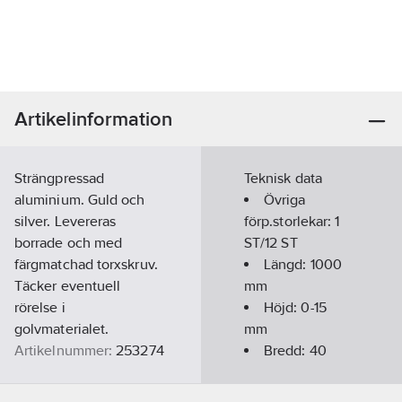
Artikelinformation
Strängpressad
Teknisk data
aluminium. Guld och
Övriga
silver. Levereras
förp.storlekar:
1
borrade och med
ST/12 ST
färgmatchad torxskruv.
Längd:
1000
Täcker eventuell
mm
rörelse i
Höjd:
0-15
golvmaterialet.
mm
Artikelnummer:
253274
Bredd:
40
Lev. artikelnr:
211902
mm
Ean
Profil:
KA9