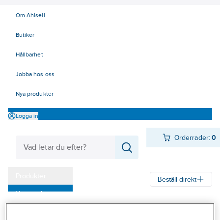
Om Ahlsell
Butiker
Hållbarhet
Jobba hos oss
Nya produkter
Logga in
Orderrader:
0
Produkter
Beställ direkt
Varumärken
Ahlsell
Produkter
Byggsortiment
Inredningsbeslag
Kampanjer
Mattor, galler, ramar, golvlister
Golvlister