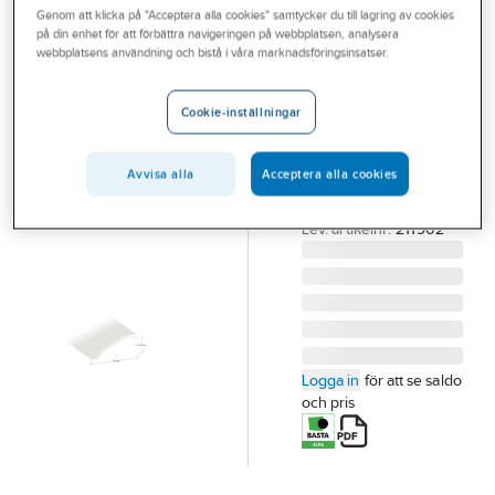
Genom att klicka på "Acceptera alla cookies" samtycker du till lagring av cookies
Outlet
på din enhet för att förbättra navigeringen på webbplatsen, analysera
DURI
webbplatsens användning och bistå i våra marknadsföringsinsatser.
Branscher
Nivålist 0-15
Tjänster
mm
Cookie-inställningar
NIVÅLIST KOMBI 19
Vårt erbjudande
SILVER KA9 0-
Avvisa alla
Acceptera alla cookies
Bli kund
15X1000MM
Artikelnummer:
253274
Aktuellt
Lev. artikelnr:
211902
Logga in
för att se saldo
och pris