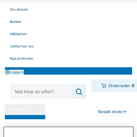
Om Ahlsell
Butiker
Hållbarhet
Jobba hos oss
Nya produkter
Logga in
Orderrader:
0
Produkter
Beställ direkt
Varumärken
Ahlsell
Produkter
Byggsortiment
Inredningsbeslag
Kampanjer
Mattor, galler, ramar, golvlister
Golvlister