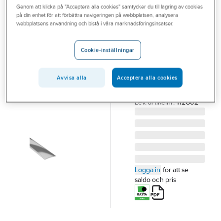
Genom att klicka på "Acceptera alla cookies" samtycker du till lagring av cookies
Outlet
på din enhet för att förbättra navigeringen på webbplatsen, analysera
DURI
webbplatsens användning och bistå i våra marknadsföringsinsatser.
Branscher
Skarvlist 30
Tjänster
mm
Cookie-inställningar
SKARVLIST 28
Vårt erbjudande
SILVER SK3
Avvisa alla
Acceptera alla cookies
Bli kund
30X1000MM
Artikelnummer:
314735
Aktuellt
Lev. artikelnr:
112802
Logga in
för att se
saldo och pris