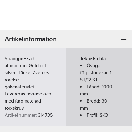
Artikelinformation
Strängpressad
Teknisk data
aluminium. Guld och
Övriga
silver. Täcker även ev
förp.storlekar:
1
rörelse i
ST/12 ST
golvmaterialet.
Längd:
1000
Levereras borrade och
mm
med färgmatchad
Bredd:
30
torxskruv.
mm
Artikelnummer:
314735
Profil:
SK3
Lev. artikelnr:
112802
Färg:
Silver
Ean