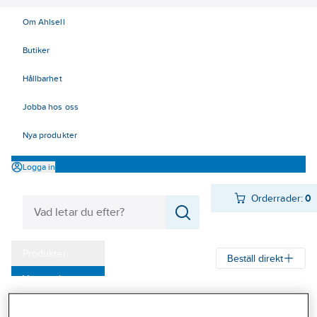
Om Ahlsell
Butiker
Hållbarhet
Jobba hos oss
Nya produkter
Logga in
Orderrader:
0
Produkter
Beställ direkt
Varumärken
Ahlsell
Produkter
Byggsortiment
Inredningsbeslag
Kampanjer
Mattor, galler, ramar, golvlister
Golvlister