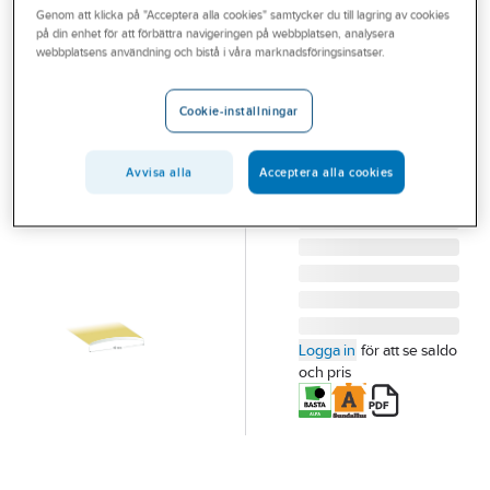
Genom att klicka på "Acceptera alla cookies" samtycker du till lagring av cookies
Outlet
på din enhet för att förbättra navigeringen på webbplatsen, analysera
DURI
webbplatsens användning och bistå i våra marknadsföringsinsatser.
Branscher
Skarvlist 40
Tjänster
mm
Cookie-inställningar
SKARVLIST 7 SILVER
Vårt erbjudande
SK6 40X2000MM
Avvisa alla
Acceptera alla cookies
Bli kund
Artikelnummer:
253262
Lev. artikelnr:
100702
Aktuellt
Logga in
för att se saldo
och pris