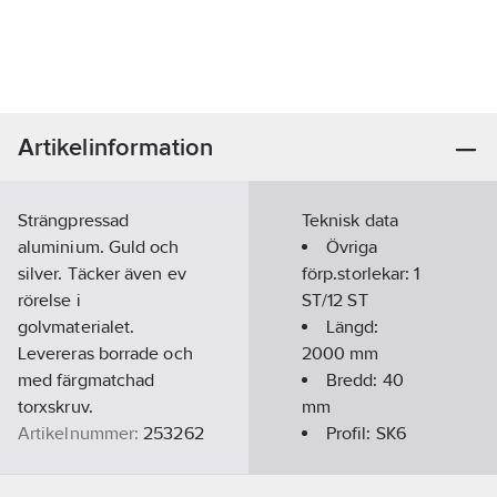
Artikelinformation
Strängpressad
Teknisk data
aluminium. Guld och
Övriga
silver. Täcker även ev
förp.storlekar:
1
rörelse i
ST/12 ST
golvmaterialet.
Längd:
Levereras borrade och
2000
mm
med färgmatchad
Bredd:
40
torxskruv.
mm
Artikelnummer:
253262
Profil:
SK6
Lev. artikelnr:
100702
Färg:
Silver
Ean