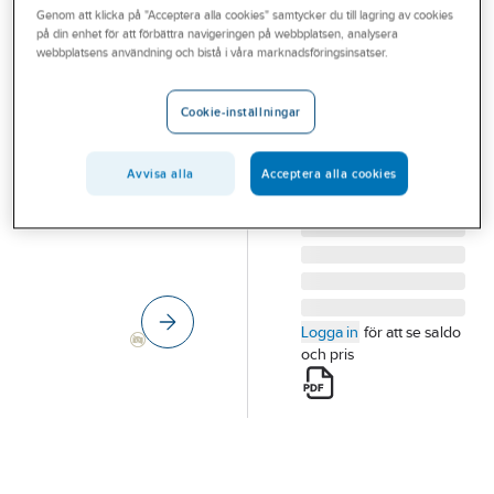
Genom att klicka på "Acceptera alla cookies" samtycker du till lagring av cookies
Outlet
på din enhet för att förbättra navigeringen på webbplatsen, analysera
webbplatsens användning och bistå i våra marknadsföringsinsatser.
Golvmarkör
Branscher
GOLVMARKÖR RUND
Tjänster
Cookie-inställningar
AVLÅNG RFR
Vårt erbjudande
277MMX33MM
Artikelnummer:
408094
Avvisa alla
Acceptera alla cookies
Bli kund
Lev. artikelnr:
277-316-1
Aktuellt
Logga in
för att se saldo
och pris