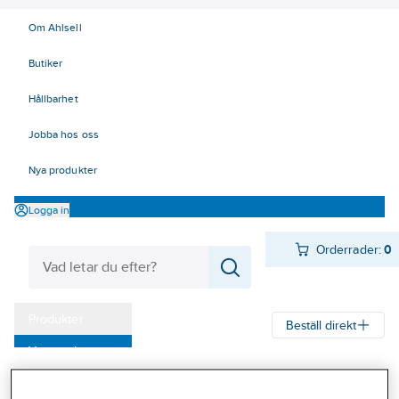
Om Ahlsell
Butiker
Hållbarhet
Jobba hos oss
Nya produkter
Logga in
Orderrader:
0
Produkter
Beställ direkt
Varumärken
Ahlsell
Produkter
Byggsortiment
Inredningsbeslag
Kampanjer
Mattor, galler, ramar, golvlister
Golvlister