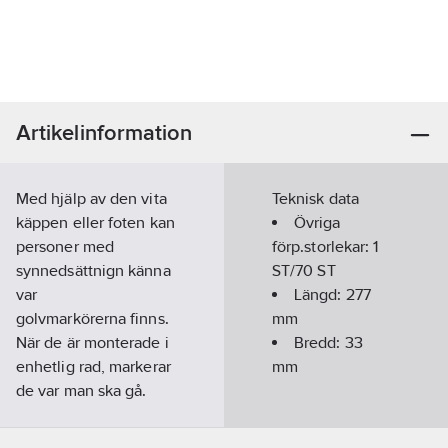
Artikelinformation
Med hjälp av den vita
Teknisk data
käppen eller foten kan
Övriga
personer med
förp.storlekar:
1
synnedsättnign känna
ST/70 ST
var
Längd:
277
golvmarkörerna finns.
mm
När de är monterade i
Bredd:
33
enhetlig rad, markerar
mm
de var man ska gå.
När de är monterade
tvärgående i flera