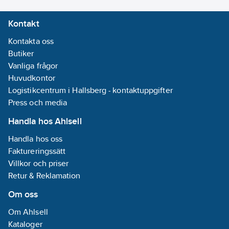
Artikelnummer:
408094
Kontakt
Lev.
277-316-1
artikelnr:
Kontakta oss
Materialklass
CX655B
Butiker
Vanliga frågor
Huvudkontor
Logistikcentrum i Hallsberg - kontaktuppgifter
Press och media
Handla hos Ahlsell
Handla hos oss
Faktureringssätt
Villkor och priser
Retur & Reklamation
Om oss
Om Ahlsell
Kataloger