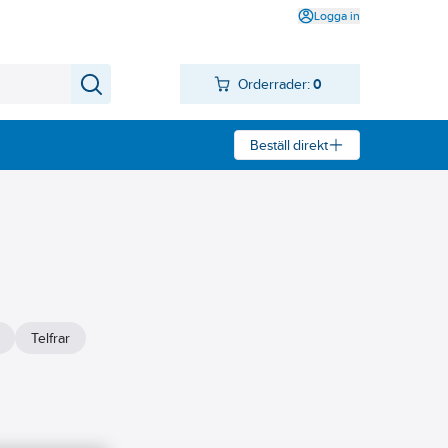
Logga in
Orderrader:
0
Beställ direkt
Telfrar