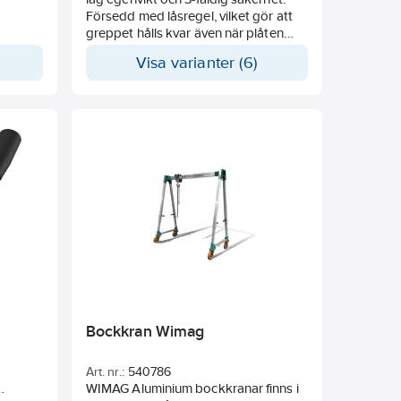
Försedd med låsregel, vilket gör att
greppet hålls kvar även när plåten
sätts ned eller vid stötar, finns i
Visa varianter (6)
kapaciteter från 500 kg till 80 ton i
olika gripområden. I
standardutförande försedd med
ledad lyftögla. Avsedd för lyft av plåt
med hårdhet upp till 37 Rc (345 Hb).
Finns även i utförande för lyft av
rostfritt, hardox, I-balk, stålprofiler,
tunnplåt, oljefat m.m.
Bockkran Wimag
Art. nr.:
540786
WIMAG Aluminium bockkranar finns i