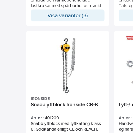
lastkrokar med spårbarhet och smidd
Tätsteg
säkerhetsspärr.
i hand
Visa varianter (3)
uppspän
två fas
lyftkät
med ögl
till LX
begära
Teknis
IRONSIDE
Snabblyftblock Ironside CB-B
Lyft-/
Art. nr.:
401200
Art. nr.:
Snabblyftblock med lyftkätting klass
Handver
8. Godkända enligt CE och REACH.
kg närs