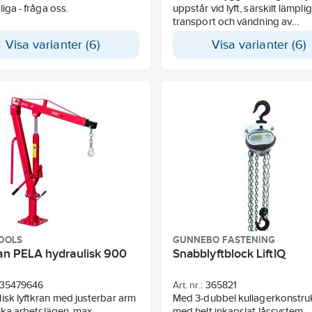
liga - fråga oss.
uppstår vid lyft, särskilt lämplig
transport och vändning av
stålkonstruktioner. Som standa
Visa varianter (6)
Visa varianter (6)
lyft av plåt med hårdhet upp til
(345 Hb). Finns även med aut
låsning.
OOLS
GUNNEBO FASTENING
ran PELA hydraulisk 900
Snabblyftblock LiftIQ
35479646
Art. nr.:
365821
isk lyftkran med justerbar arm
Med 3-dubbel kullagerkonstru
olika arbetslägen, max.
med helt inkapslat låssystem.