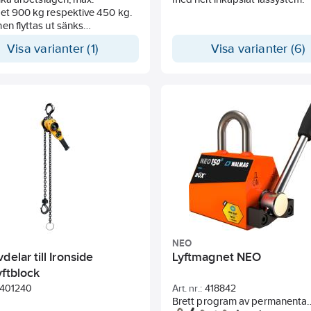
et 900 kg respektive 450 kg.
en flyttas ut sänks
eten men räckvidden blir
Visa varianter (1)
Visa varianter (6)
och arbetsområdet större.
mmen kan svängas 360°.
tans storlek: 270x270 mm, 12
per sida
oppfälld: 1380 mm
hoppfälld: 750 mm
 lyfthöjd vid 900 kg: 20-160
 till krok)
 lyfthöjd vid 450 kg: 0-180 cm
ll krok)
 arbetslängd vid 900 kg: 65
 till krok)
 arbetslängd vid 450 kg: 100
 till krok)
NEO
delar till Ironside
Lyftmagnet NEO
yftblock
401240
Art. nr.:
418842
Brett program av permanenta