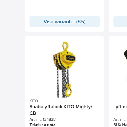
Visa varianter (85)
KITO
Snabblyftblock KITO Mighty/
Lyftm
CB
Art. nr.:
124838
Art. nr.:
Tekniska data
BUX Han