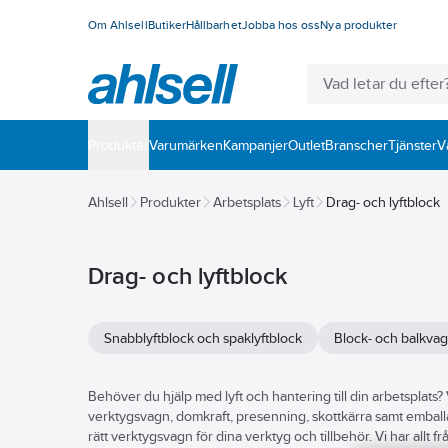
Om Ahlsell
Butiker
Hållbarhet
Jobba hos oss
Nya produkter
Produkter
Varumärken
Kampanjer
Outlet
Branscher
Tjänster
V
Ahlsell
Produkter
Arbetsplats
Lyft
Drag- och lyftblock
Drag- och lyftblock
Snabblyftblock och spaklyftblock
Block- och balkva
Behöver du hjälp med lyft och hantering till din arbetsplats? V
verktygsvagn, domkraft, presenning, skottkärra samt emballage
rätt verktygsvagn för dina verktyg och tillbehör. Vi har allt f