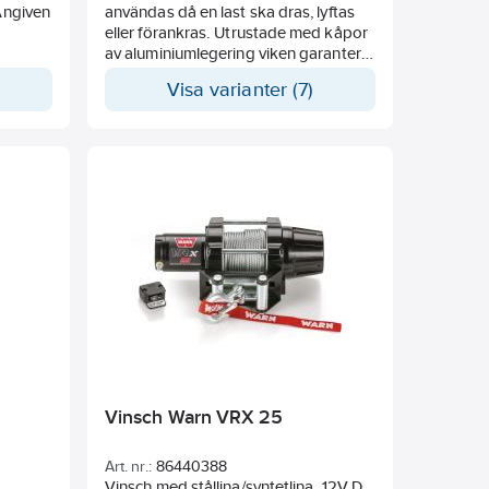
 Angiven
användas då en last ska dras, lyftas
eller förankras. Utrustade med kåpor
av aluminiumlegering viken garanterar
hög hållfasthet i kombination med
Visa varianter (7)
slagtålighet, låg vikt och hög
rostbeständighet. Levereras utan lina.
Finns i kapaciteter upp till 3200 kg
samt även i elektriskt och
hydrauldrivet utförande.
Vinsch Warn VRX 25
Art. nr.:
86440388
Vinsch med stållina/syntetlina. 12V DC