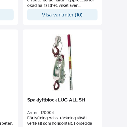
ökad hållfasthet, vilket även
medverkar till en lägre egenvikt. De är
Visa varianter (10)
utrustade med kraftig broms och två
asbetsfria bromsbelägg som verkar
mot fyra bromsytor.
Bromsen använder också dubbla
spärrhakar. KITO har kalibrerad
lyftkätting i högsta kvalitet, klass 10.
Den nickelpläteradekättingens unika
ytbehandling ger en utökad
motståndskraft mot korrosion och
slitage.
Spaklyftblock LUG-ALL SH
Art. nr.:
170004
För lyftning och sträckning såväl
arbeten.
vertikalt som horisontalt. Försedda