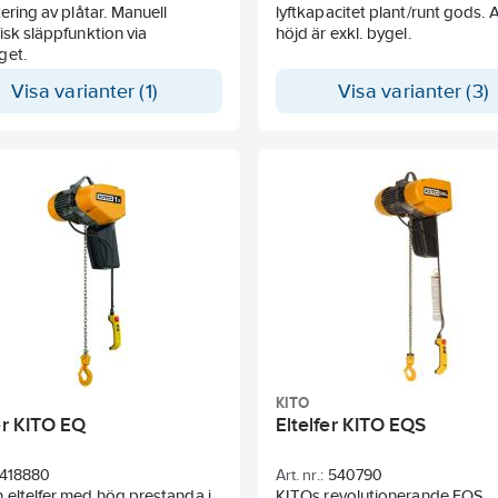
tering av plåtar. Manuell
lyftkapacitet plant/runt gods.
isk släppfunktion via
höjd är exkl. bygel.
get.
Visa varianter (1)
Visa varianter (3)
KITO
er KITO EQ
Eltelfer KITO EQS
418880
Art. nr.:
540790
eltelfer med hög prestanda i
KITOs revolutionerande EQS