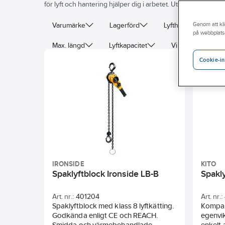
för lyft och hantering hjälper dig i arbetet. Utforska vårt br
Varumärke
Lagerförd
Lyfthöjd
Genom att kli
Lyft
på webbplats
Max. längd
Lyftkapacitet
Vikt
Lyfthö
Cookie-in
IRONSIDE
KITO
Spaklyftblock Ironside LB-B
Spakl
Art. nr.:
401204
Art. nr.:
Spaklyftblock med klass 8 lyftkätting.
Kompak
Godkända enligt CE och REACH.
egenvik
Smidda och värmebehandlade
enkelt 