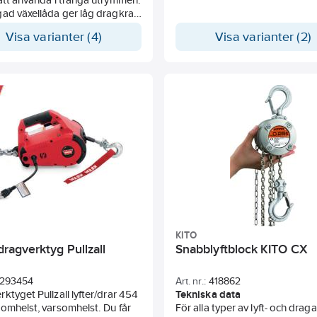
ad växellåda ger låg dragkraft
taget samt maximal
Visa varianter (4)
Visa varianter (2)
ning på lyftkättingen mellan
ta punkter. Nickelpläterad
ting klass 10. Praktisk bärväska
a för livrem finns som tillbehör
 250. Högre lyfthöjder på
n.
ka data
KITO
 dragverktyg Pullzall
Snabblyftblock KITO CX
293454
Art. nr.:
418862
ktyget Pullzall lyfter/drar 454
Tekniska data
omhelst, varsomhelst. Du får
För alla typer av lyft- och drag