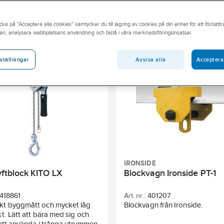
eda utbud online eller besök din närmsta Ahlsell-butik.
cka på "Acceptera alla cookies" samtycker du till lagring av cookies på din enhet för att förbätt
kapacitet
Antal kättingparter
Min krokavstånd
Lindia
en, analysera webbplatsens användning och bistå i våra marknadsföringsinsatser.
jd
Total höjd
Kapacitet
Längd
Avvisa alla
Acceptera
ställningar
IRONSIDE
yftblock KITO LX
Blockvagn Ironside PT-1
418861
Art. nr.:
401207
t byggmått och mycket låg
Blockvagn från Ironside.
t. Lätt att bära med sig och
att använda i trånga utrymmen.