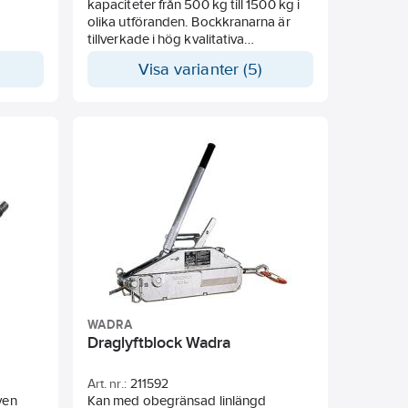
ningar
kapaciteter från 500 kg till 1500 kg i
 Lyfter
olika utföranden. Bockkranarna är
tillverkade i hög kvalitativa
inns
aluminiumprofiler som innebär att de
Visa varianter (5)
ed
har låg egenvikt och därmed är lätta
att förflytta med sig. Finns med
fotplatta eller hjul beroende på
modell.
WADRA
Draglyftblock Wadra
Art. nr.:
211592
ven
Kan med obegränsad linlängd