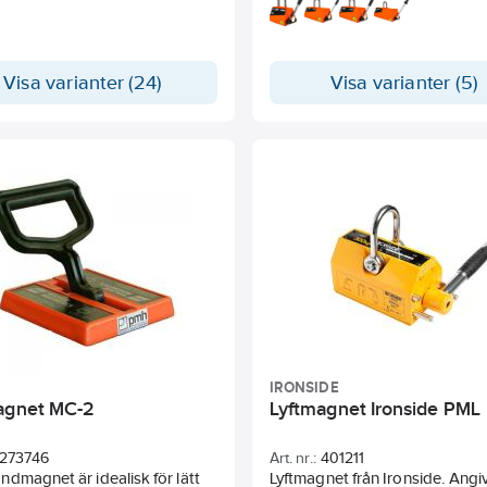
lyftmagneter som erbjuder lös
för lyft av magnetiska material.
platt och runt gods, har små
byggmått samt låg egenvikt. F
Visa varianter (24)
Visa varianter (5)
även som batterilyftmagnet m
större lyftkapaciteter.
Tekniska data
IRONSIDE
agnet MC-2
Lyftmagnet Ironside PML
273746
Art. nr.:
401211
dmagnet är idealisk för lätt
Lyftmagnet från Ironside. Angi