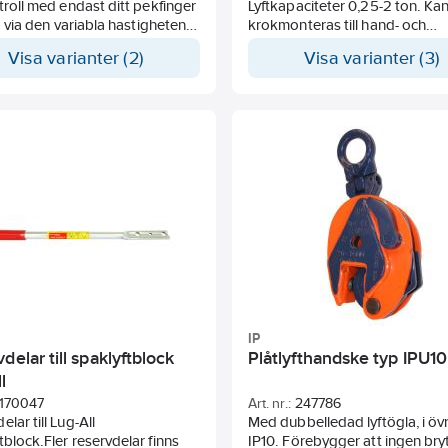
ntroll med endast ditt pekfinger
Lyftkapaciteter 0,25-2 ton. Ka
älp via den variabla hastigheten
krokmonteras till hand- och
ler millimeter precision. Med
haspeldriven blockvagn. KITO
Visa varianter (2)
Visa varianter (3)
yck på knappen bestämmer du
med sitt aluminiumhus extremt
ka lyfta/dra in eller ut.
egenvikt och kort bygghöjd. 
lyfthöjd och manöverhöjd på
begäran.
IP
delar till spaklyftblock
Plåtlyfthandske typ IPU10
l
170047
Art. nr.:
247786
lar till Lug-All
Med dubbelledad lyftögla, i övr
tblock.Fler reservdelar finns
IP10. Förebygger att ingen bry