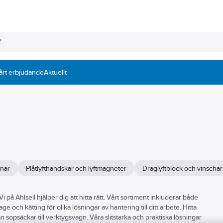
årt erbjudande
Aktuellt
gnar
Plåtlyfthandskar och lyftmagneter
Draglyftblock och vinschar
i på Ahlsell hjälper dig att hitta rätt. Vårt sortiment inkluderar både
 och kätting för olika lösningar av hantering till ditt arbete. Hitta
rån sopsäckar till verktygsvagn. Våra slitstarka och praktiska lösningar