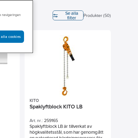
Se alla
ra navigeringen
meter
Produkter (50)
filter
 alla cookies
KITO
Spaklyftblock KITO LB
Art. nr.:
259165
Spaklyftblock LB är tillverkat av
högkvalitetsstål, som har genomgått
en patenterad härdningsprocess för