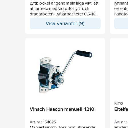
Lyftblocket är genom sin låga vikt lätt
lyfthan
att arbeta med vid olika lyft- och
excentr
dragarbeten. Lyftkapaciteter 0,5-100
handta
ton. Blockhus och kåpor är tillverkade
Visa varianter (9)
av kallpressad stålplåt vilket ger
styrka och låg egenvikt.
Nickelpläterad lastkätting tillverkad i
klass 10. Kan direkt- eller
krokmonteras till hand- och
haspeldriven blockvagn. Samtliga
modeller finns även med
överlastskydd (OLL).Större
kapaciteter på begäran.
KITO
Vinsch Haacon manuell 4210
Eltelf
Art. nr.:
154625
Art. nr.:
Manuell vinsch i förzinkat utförande.
Modern 