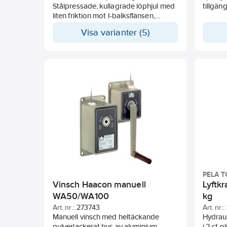
Stålpressade, kullagrade löphjul med
tillgäng
liten friktion mot I-balksflänsen,
lättrullad med tyst gång. Finns för
Visa varianter (5)
laster från 500 kg till 20 ton,
balkbredd upp till 300 mm, med
odriven åkrörelse typ TSP eller
haspeldriven typ GTK. Blockvagnarna
är utrustade med gummibuffert som
dämpar stoppet. KITO blockvagnar
finns även som elåkvagnar med 1 eller
2 hastigheter.
PELA T
Vinsch Haacon manuell
Lyftk
WA50/WA100
kg
Art. nr.:
273743
Art. nr.:
Manuell vinsch med heltäckande
Hydraul
pulverlackerat hus av aluminium.
i 2 st 