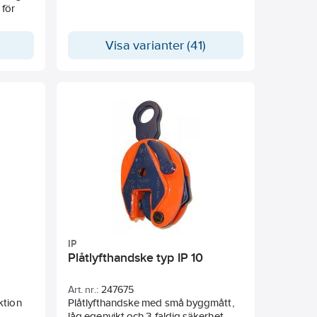
 för
rd för
Visa varianter (41)
l 37 Rc
omatisk
IP
Plåtlyfthandske typ IP 10
Art. nr.:
247675
ktion
Plåtlyfthandske med små byggmått,
låg egenvikt och 3-faldig säkerhet.