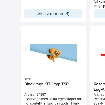
full ko
till hj
som hål
Visa varianter (4)
ett tr
om den s
KITO
Blockvagn KITO typ TSP
Reserv
Lug-Al
Art. nr.:
154587
Art. nr.:
Blockvagn med unika egenskaper för
Reservde
horisontell transport av gods i I-balk.
spaklyf