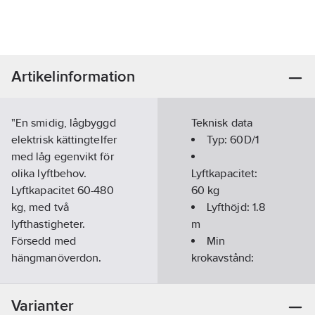
Artikelinformation
"En smidig, lågbyggd
Teknisk data
elektrisk kättingtelfer
Typ:
60D/1
med låg egenvikt för
olika lyftbehov.
Lyftkapacitet:
Lyftkapacitet 60-480
60
kg
kg, med två
Lyfthöjd:
1.8
lyfthastigheter.
m
Försedd med
Min
hängmanöverdon.
krokavstånd:
Kättingtelfern anslutes
945
mm
enkelt till 230V, 1-fas
Varianter
eluttag. Utrustad med