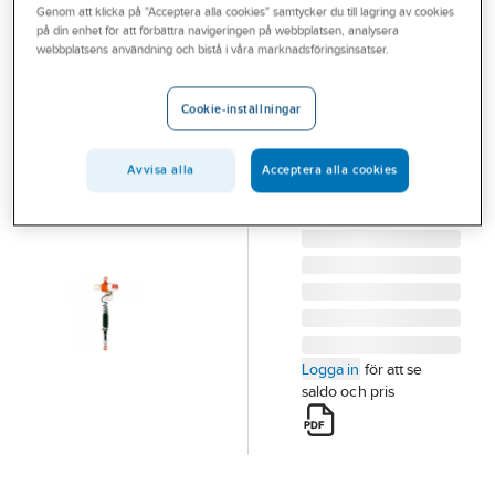
Genom att klicka på "Acceptera alla cookies" samtycker du till lagring av cookies
Outlet
KITO
på din enhet för att förbättra navigeringen på webbplatsen, analysera
Eltelfer Kito
webbplatsens användning och bistå i våra marknadsföringsinsatser.
Branscher
Delta EDC
Tjänster
ELTELFER KITO
Cookie-inställningar
DELTA EDC 60D/1
Vårt erbjudande
LYFTHÖJD 1,8M
Avvisa alla
Acceptera alla cookies
Bli kund
Artikelnummer:
154644
Lev.
14110000
artikelnr:
Aktuellt
Logga in
för att se
saldo och pris