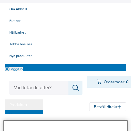
Om Ahlsell
Butiker
Hållbarhet
Jobba hos oss
Nya produkter
Logga in
Orderrader:
0
Produkter
Beställ direkt
Varumärken
Ahlsell
Produkter
Arbetsplats
Lyft
Drag- och lyftblock
Telfrar
Kampanjer