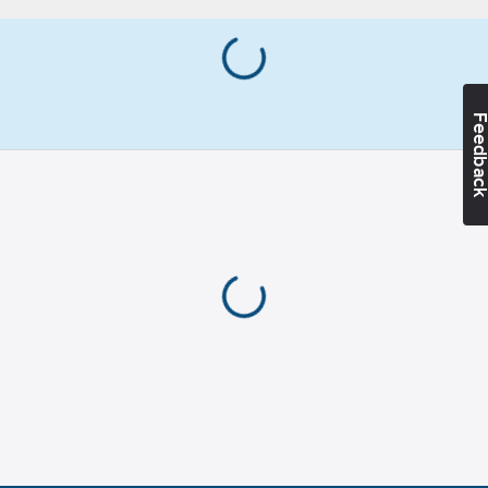
överbelastningsskydd
i form av
friktionskoppling samt
övre elektriskt
gränsläge. Högre lyft-
Feedba
och manöverhöjd på
begäran.
Artikelnummer:
154644
Lev.
14110000
artikelnr:
Materialklass
TE251B