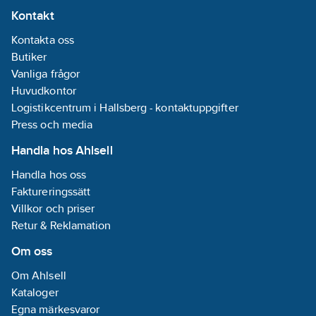
14224000
Kontakt
artikelnr:
Materialklass
TE251B
Kontakta oss
Butiker
Vanliga frågor
Huvudkontor
Logistikcentrum i Hallsberg - kontaktuppgifter
Press och media
Handla hos Ahlsell
Handla hos oss
Faktureringssätt
Villkor och priser
Retur & Reklamation
Om oss
Om Ahlsell
Kataloger
Egna märkesvaror