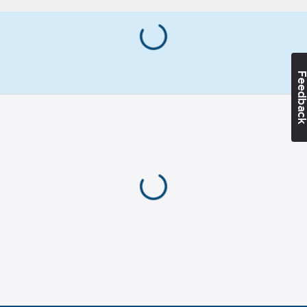
och överlastskydd
465
mm
samt slirkoppling. Unik
quick-lift funktion som
Lyfthastighet:
automatiskt aktiveras
1.2-7.1
m/min
vid laster under 30%
Feedba
av maxlast vilket ökar
lyfthastigheten och
produktiviteten med
upp till 15%. 380-
460V/ 3-fas.
Nickelplätterad
lyftkätting.
Kättingsamlare i plast.
Ergonomiskt
manöverdon.
Manöverspänning 24V
DC.
Artikelnummer:
418880
Lev.