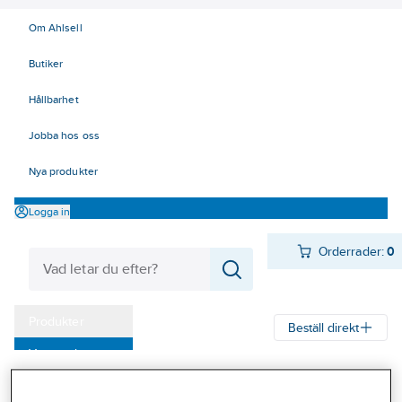
Om Ahlsell
Butiker
Hållbarhet
Jobba hos oss
Nya produkter
Logga in
Orderrader:
0
Produkter
Beställ direkt
Varumärken
Ahlsell
Produkter
Arbetsplats
Lyft
Drag- och lyftblock
Telfrar
Kampanjer