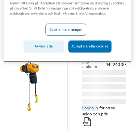
Genom att klicka på "Acceptera alla cookies" samtycker du till lagring av cookies
Outlet
KITO
på din enhet för att förbättra navigeringen på webbplatsen, analysera
Eltelfer KITO
webbplatsens användning och bistå i våra marknadsföringsinsatser.
Branscher
EQ
Tjänster
ELTELFER KITO EQ
Cookie-inställningar
010 IS 1000KG
Vårt erbjudande
7.1/1.2M/MIN
Avvisa alla
Acceptera alla cookies
Bli kund
LYFTHÖJD 3M
Artikelnummer:
418880
Aktuellt
Lev.
14224000
artikelnr:
Logga in
för att se
saldo och pris