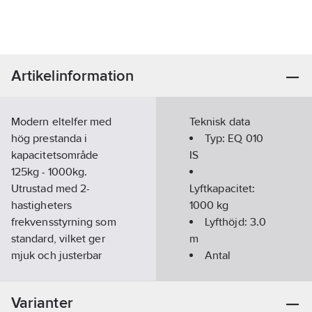
Artikelinformation
Modern eltelfer med
Teknisk data
hög prestanda i
Typ:
EQ 010
kapacitetsområde
IS
125kg - 1000kg.
Utrustad med 2-
Lyftkapacitet:
hastigheters
1000
kg
frekvensstyrning som
Lyfthöjd:
3.0
standard, vilket ger
m
mjuk och justerbar
Antal
hastighetsreglering
kättingparter:
1
samt mjukstart/stopp.
Min
Varianter
Termiskt motorskydd
krokavstånd: