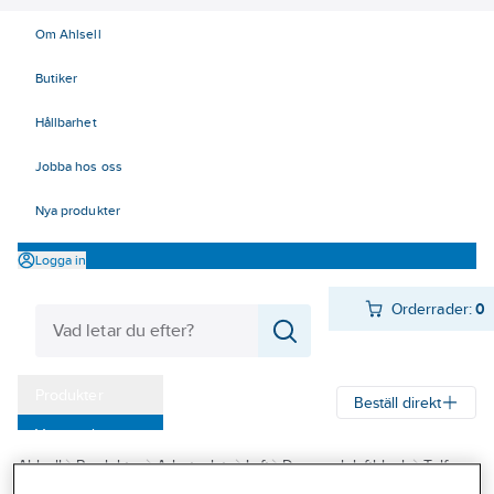
Om Ahlsell
Butiker
Hållbarhet
Jobba hos oss
Nya produkter
Logga in
Orderrader:
0
Produkter
Beställ direkt
Varumärken
Ahlsell
Produkter
Arbetsplats
Lyft
Drag- och lyftblock
Telfrar
Kampanjer