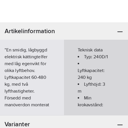
Artikelinformation
"En smidig, lågbyggd
Teknisk data
elektrisk kättingtelfer
Typ:
240D/1
med låg egenvikt för
olika lyftbehov.
Lyftkapacitet:
Lyftkapacitet 60-480
240
kg
kg, med två
Lyfthöjd:
3
lyfthastigheter.
m
Försedd med
Min
manöverdon monterat
krokavstånd:
vid kroken.
350
mm
Kättingtelfern anslutes
Varianter
enkelt till 230V, 1-fas