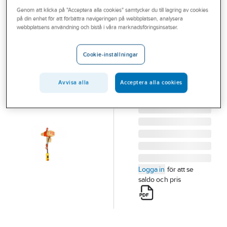
Outlet
Genom att klicka på "Acceptera alla cookies" samtycker du till lagring av cookies
KITO
på din enhet för att förbättra navigeringen på webbplatsen, analysera
Eltelfer KITO
Branscher
webbplatsens användning och bistå i våra marknadsföringsinsatser.
Delta ED
Tjänster
ELTELFER KITO
Cookie-inställningar
DELTA ED 240D/1
Vårt erbjudande
LYFTHÖJD 3M
Aktuellt
Avvisa alla
Acceptera alla cookies
Artikelnummer:
154643
Lev.
14109000
artikelnr:
Logga in
för att se
saldo och pris