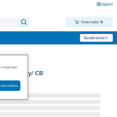
Logga in
Orderrader:
0
Beställ direkt
ra navigeringen
KITO Mighty/ CB
MIGHTY 500/1
 alla cookies