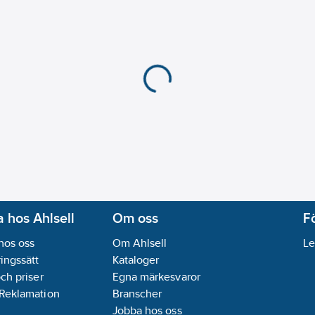
 hos Ahlsell
Om oss
F
hos oss
Om Ahlsell
Le
ingssätt
Kataloger
och priser
Egna märkesvaror
 Reklamation
Branscher
Jobba hos oss