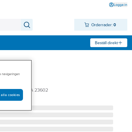
Logga in
Orderrader:
0
Beställ direkt
ra navigeringen
adra
816 EXKL LINA 23602
 alla cookies