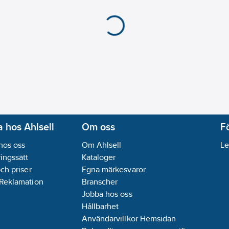
 hos Ahlsell
Om oss
F
hos oss
Om Ahlsell
Le
ingssätt
Kataloger
och priser
Egna märkesvaror
 Reklamation
Branscher
Jobba hos oss
Hållbarhet
Användarvillkor Hemsidan