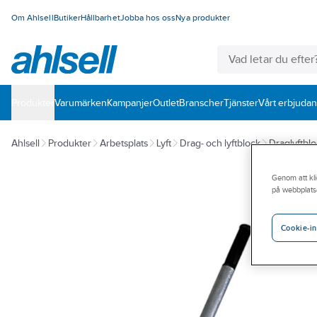
Om Ahlsell
Butiker
Hållbarhet
Jobba hos oss
Nya produkter
Produkter
Varumärken
Kampanjer
Outlet
Branscher
Tjänster
Vårt erbjuda
Ahlsell
Produkter
Arbetsplats
Lyft
Drag- och lyftblock
Draglyftbl
Genom att kli
på webbplats
Cookie-in