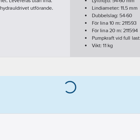
et. Levereras utan lina.
Lyfthöjd:
54-60
mm
 hydrauldrivet utförande.
Lindiameter:
11.5
mm
Dubbelslag:
54-60
För lina 10 m:
211593
För lina 20 m:
211594
Pumpkraft vid full last
Vikt:
11
kg
Typ:
816