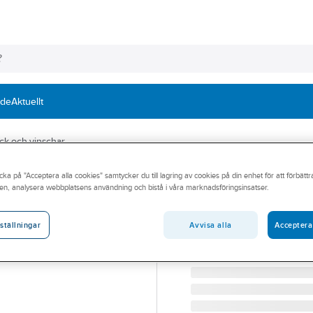
nde
Aktuellt
ock och vinschar
cka på "Acceptera alla cookies" samtycker du till lagring av cookies på din enhet för att förbätt
WADRA
en, analysera webbplatsens användning och bistå i våra marknadsföringsinsatser.
Draglyftblock W
DRAGLYFTBLOCK WADRA 
Avvisa alla
Acceptera
ställningar
Artikelnummer:
211592
Lev. artikelnr:
236301601