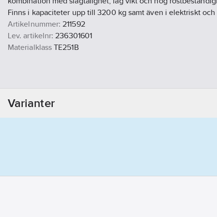
kombination med slagtålighet, låg vikt och hög rostbeständigh
Finns i kapaciteter upp till 3200 kg samt även i elektriskt och
Artikelnummer:
211592
Lev. artikelnr:
236301601
Materialklass
TE251B
Varianter