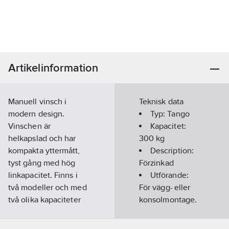
Artikelinformation
Manuell vinsch i
Teknisk data
modern design.
Typ:
Tango
Vinschen är
Kapacitet:
helkapslad och har
300
kg
kompakta yttermått,
Description:
tyst gång med hög
Förzinkad
linkapacitet. Finns i
Utförande:
två modeller och med
För vägg- eller
två olika kapaciteter
konsolmontage.
300 och 500 kg. Finns
även i rostfritt