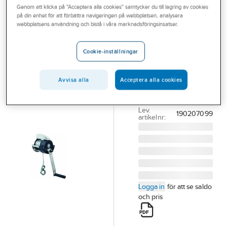
Genom att klicka på "Acceptera alla cookies" samtycker du till lagring av cookies
Outlet
på din enhet för att förbättra navigeringen på webbplatsen, analysera
webbplatsens användning och bistå i våra marknadsföringsinsatser.
Vinsch manuell
Branscher
Tango
Tjänster
Cookie-inställningar
VINSCH MANUELL
Vårt erbjudande
TANGO KV-300
FÖRZINKAD. 300
Avvisa alla
Acceptera alla cookies
Aktuellt
KG. KONSOL/VÄGG
Artikelnummer:
540768
Lev.
190207099
artikelnr:
Logga in
för att se saldo
och pris