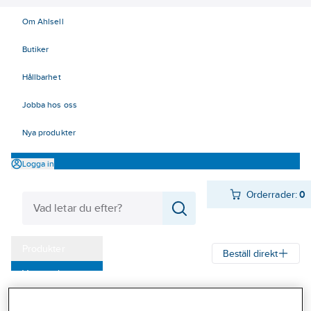
Om Ahlsell
Butiker
Hållbarhet
Jobba hos oss
Nya produkter
Logga in
Orderrader:
0
Produkter
Beställ direkt
Varumärken
Ahlsell
Produkter
Arbetsplats
Lyft
Drag- och lyftblock
Kampanjer
Draglyftblock och vinschar