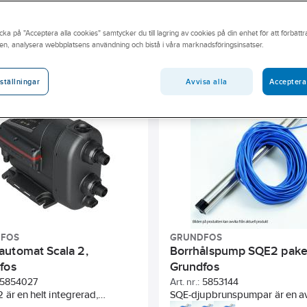
 breda utbud av pumpar här i webbutiken eller besök din närmsta
cka på "Acceptera alla cookies" samtycker du till lagring av cookies på din enhet för att förbätt
en, analysera webbplatsens användning och bistå i våra marknadsföringsinsatser.
andidatämne
Har miljövarudeklaration (EPD)
Sunda hus
Kapslingsklass (IP)
Axeleffekt per motor (P2)
Reservde
Avvisa alla
Acceptera
ställningar
er
Höjd
Varvtal
Material
Inbyggnadslängd
FOS
GRUNDFOS
utomat Scala 2,
Borrhålspump SQE2 pake
fos
Grundfos
5854027
Art. nr.:
5853144
är en helt integrerad,
SQE-djupbrunspumpar är en a