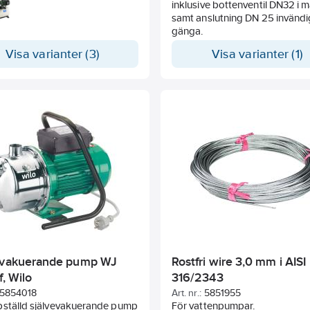
ugande Jetpump, tank med
inklusive bottenventil DN32 i mässing
der av polypropylen samt
samt anslutning DN 25 invändi
embran, tryckströmbrytare,
gänga.
ätare och slang. Pumpen är
Visa varianter (3)
Visa varianter (1)
ad med enfasmotor som är
d med termiskt motorskydd.
evakuerande pump WJ
Rostfri wire 3,0 mm i AISI
f, Wilo
316/2343
5854018
Art. nr.:
5851955
pställd självevakuerande pump
För vattenpumpar.