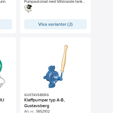
unn.
Pumpautomat med tillhörande tank
och automatik. Bevattning, Eget
vatten. Pumpautomat bestående av
självsugande Jetpump med
rostfrittpumphus, tank med
Visa varianter (2)
innerfoder av polypropylen samt
butylmembran, tryckströmbrytare,
tryckmätare och slang. Pumpen är
utrustad med enfasmotor som är
försedd med termiskt motorskydd.
GUSTAVSBERG
WJ
Klaffpumpar typ A-B,
Gustavsberg
Art. nr.:
5652102