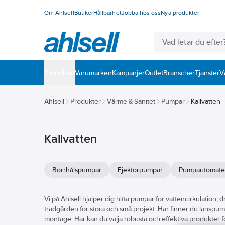
Om Ahlsell
Butiker
Hållbarhet
Jobba hos oss
Nya produkter
Produkter
Varumärken
Kampanjer
Outlet
Branscher
Tjänster
V
Ahlsell
Produkter
Värme & Sanitet
Pumpar
Kallvatten
Kallvatten
Borrhålspumpar
Ejektorpumpar
Pumpautomate
Vi på Ahlsell hjälper dig hitta pumpar för vattencirkulation,
trädgården för stora och små projekt. Här finner du länspum
montage. Här kan du välja robusta och effektiva produkter f