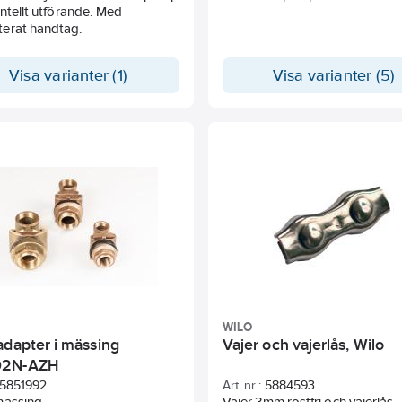
ontellt utförande. Med
erat handtag.
Visa varianter (1)
Visa varianter (5)
WILO
adapter i mässing
Vajer och vajerlås, Wilo
2N-AZH
5851992
Art. nr.:
5884593
mässing.
Vajer 3mm rostfri och vajerlås.