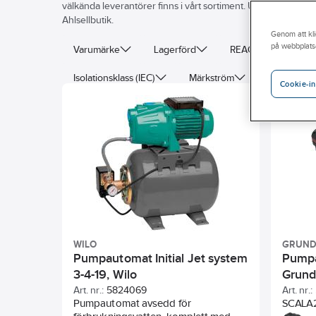
välkända leverantörer finns i vårt sortiment. Utforska vårt
Ahlsellbutik.
Genom att kli
på webbplats
Varumärke
Lagerförd
REACH – Fri från K
Isolationsklass (IEC)
Märkström
Frekvens
Cookie-in
Typ av tillbehör/reservdel
Bredd
Antal fas
WILO
GRUND
Pumpautomat Initial Jet system
Pumpa
3-4-19, Wilo
Grund
Art. nr.:
5824069
Art. nr.:
Pumpautomat avsedd för
SCALA2 