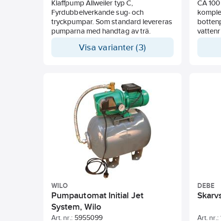
Klaffpump Allweiler typ C,
CA 100
Fyrdubbelverkande sug- och
komplet
tryckpumpar. Som standard levereras
bottenp
pumparna med handtag av trä.
vatten
Visa varianter (3)
WILO
DEBE
Pumpautomat Initial Jet
Skarvs
System, Wilo
Art. nr.:
5955099
Art. nr.: