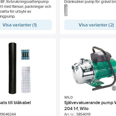
 BF, förbrukningsvattenpump
Dränksäker pump för grävd br
t med flänsar, packningar och
latta för utbyte av
ringpump.
Visa varianter (1)
Visa varianter (2)
WILO
ats till blåkabel
Självevakuerande pump 
204 1-f, Wilo
19046344
Art. nr.:
5854019