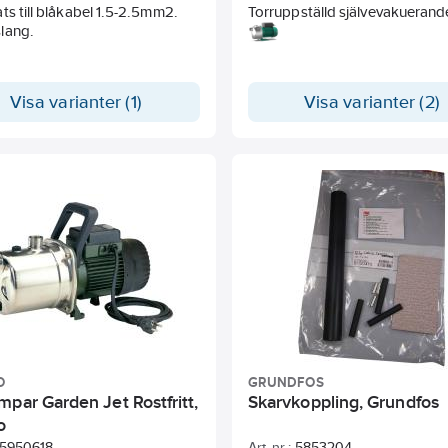
ts till blåkabel 1.5-2.5mm2.
Torruppställd självevakueran
lang.
i horisontellt utförande. Med
påmonterat handtag.
Visa varianter (1)
Visa varianter (2)
O
GRUNDFOS
par Garden Jet Rostfritt,
Skarvkoppling, Grundfos
o
5950618
Art. nr.:
5853204