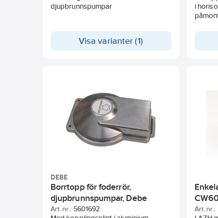
djupbrunnspumpar
i horis
påmont
Visa varianter (1)
DEBE
Borrtopp för foderrör,
Enkel
djupbrunnspumpar, Debe
CW60
Art. nr.:
5601692
Art. nr.:
Med kopplingsplint i aluminium.
I AZH-