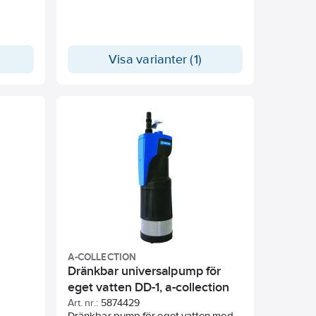
Visa varianter (1)
A-COLLECTION
Dränkbar universalpump för
eget vatten DD-1, a-collection
Art. nr.:
5874429
Dränkbar pump för eget vatten med