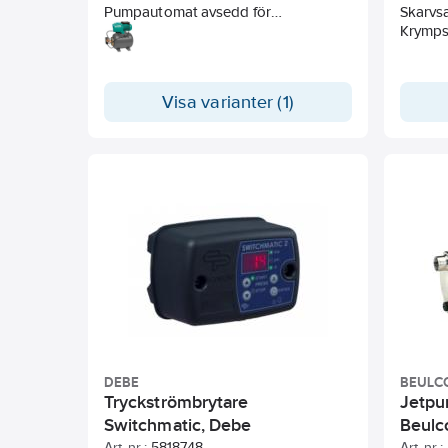
Pumpautomat avsedd för
Skarvsa
förbrukningsvatten, komplett med
Krymps
trycktank 50 liter och
tryckströmbrytare.
Max 70 liter / min. Max 50 meters
Visa varianter (1)
höjd.
DEBE
BEULC
Tryckströmbrytare
Jetpum
Switchmatic, Debe
Beulc
Art. nr.:
5818748
Art. nr.: