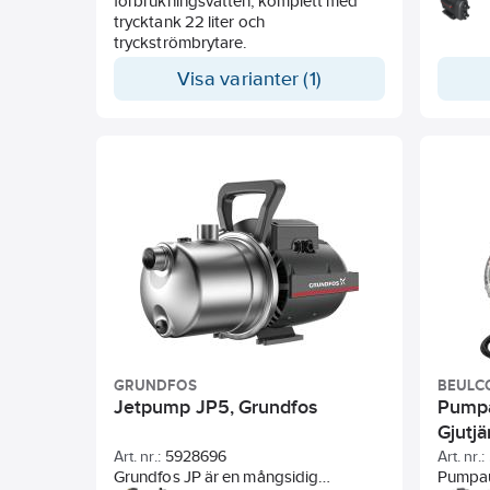
förbrukningsvatten, komplett med
självs
trycktank 22 liter och
konstru
tryckströmbrytare.
hushåll
SCALA2
Visa varianter (1)
varvtal
perfekt
GRUNDFOS
BEULC
Jetpump JP5, Grundfos
Pumpa
Gjutjä
Art. nr.:
5928696
Art. nr.:
Grundfos JP är en mångsidig
Pumpau