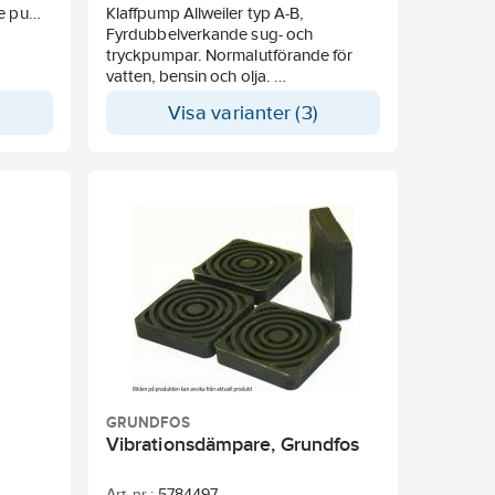
de pump
Klaffpump Allweiler typ A-B,
Fyrdubbelverkande sug- och
tryckpumpar. Normalutförande för
vatten, bensin och olja.
Som standard levereras pumparna
Visa varianter (3)
med handtag av trä.
GRUNDFOS
Vibrationsdämpare, Grundfos
Art. nr.:
5784497