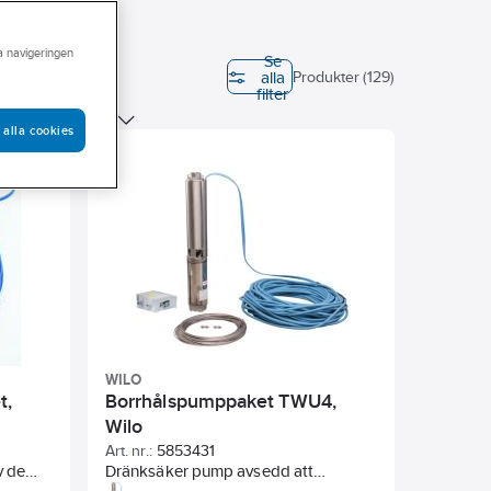
ra navigeringen
Se
alla
Egenskap
Produkter (129)
filter
l
Tillbehör
 alla cookies
Längd
WILO
t,
Borrhålspumppaket TWU4,
Wilo
Art. nr.:
5853431
v de
Dränksäker pump avsedd att