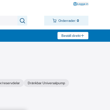
Logga in
Orderrader:
0
Beställ direkt
ör/reservdelar
Dränkbar Universalpump