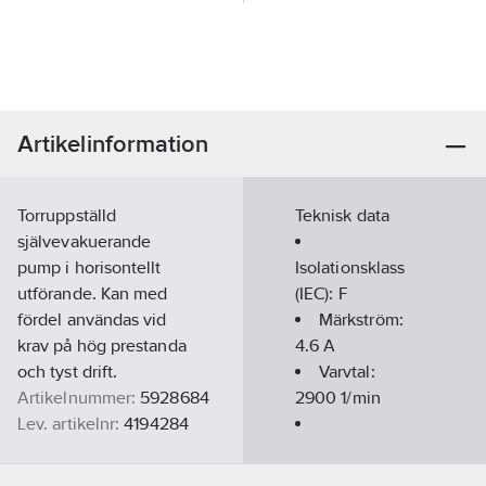
Artikelinformation
Torruppställd
Teknisk data
självevakuerande
pump i horisontellt
Isolationsklass
utförande. Kan med
(IEC):
F
fördel användas vid
Märkström:
krav på hög prestanda
4.6
A
och tyst drift.
Varvtal:
Artikelnummer:
5928684
2900
1/min
Lev. artikelnr:
4194284
Ean
Inbyggnadslängd:
4048482500591
artikelnr:
464
mm