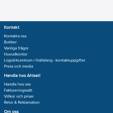
Anslutning
inloppssida:
Utvändig gänga
G, cylindrisk
Kontakt
(ISO 228-1)
Kontakta oss
Anslutning
Butiker
utloppssida:
Vanliga frågor
Utvändig gänga
Huvudkontor
G, cylindrisk
Logistikcentrum i Hallsberg - kontaktuppgifter
(ISO 228-1)
Press och media
Anslutningsdimension
Handla hos Ahlsell
inloppssida:
1"
Handla hos oss
(25)
Faktureringssätt
Villkor och priser
Anslutningsdimension
Retur & Reklamation
utloppssida:
1"
(25)
Om oss