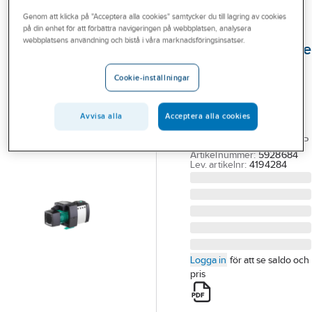
Outlet
Genom att klicka på "Acceptera alla cookies" samtycker du till lagring av cookies
på din enhet för att förbättra navigeringen på webbplatsen, analysera
WILO
Branscher
webbplatsens användning och bistå i våra marknadsföringsinsatser.
Självevakuerande
Tjänster
pump HiMulti,
Cookie-inställningar
Wilo
Vårt erbjudande
HIMULTI 3-45 P/1/5/230
Bli kund
Avvisa alla
Acceptera alla cookies
WILO
Aktuellt
TRYCKSTEGRINGSPUMP
Artikelnummer:
5928684
Lev. artikelnr:
4194284
Logga in
för att se saldo och
pris