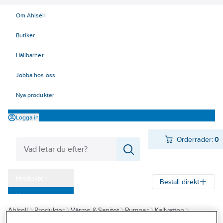
Om Ahlsell
Butiker
Hållbarhet
Jobba hos oss
Nya produkter
Logga in
Orderrader:
0
Produkter
Beställ direkt
Varumärken
Ahlsell
Produkter
Värme & Sanitet
Pumpar
Kallvatten
Kampanjer
Pumpautomater