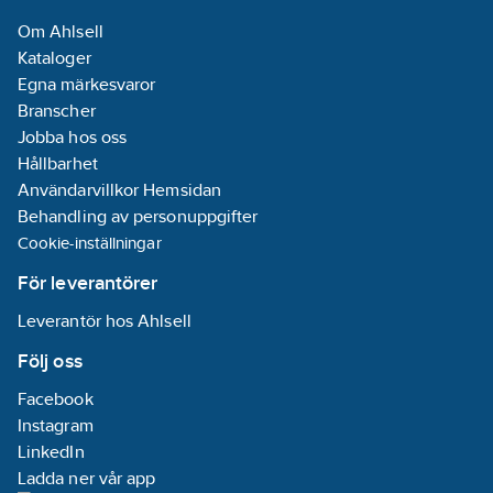
Om Ahlsell
Anslutningsstandard
Kataloger
inloppssida:
Egna märkesvaror
ISO 228-1
Branscher
Jobba hos oss
Anslutningsstandard
Hållbarhet
utloppssida:
Användarvillkor Hemsidan
ISO 228-1
Behandling av personuppgifter
Antal faser:
1
Cookie-inställningar
Axeleffekt
per motor (P2):
För leverantörer
0.8
kW
Leverantör hos Ahlsell
Utvändig
rördiameter
Följ oss
anslutning
Facebook
utloppssida:
25
Instagram
mm
LinkedIn
Material
Ladda ner vår app
anslutning: