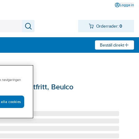
Logga in
Orderrader:
0
Beställ direkt
ra navigeringen
 Jet Rostfritt, Beulco
A38109
 alla cookies