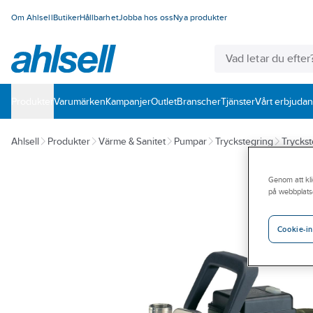
Om Ahlsell
Butiker
Hållbarhet
Jobba hos oss
Nya produkter
Produkter
Varumärken
Kampanjer
Outlet
Branscher
Tjänster
Vårt erbjuda
Ahlsell
Produkter
Värme & Sanitet
Pumpar
Tryckstegring
Trycks
Genom att kli
på webbplats
Cookie-in