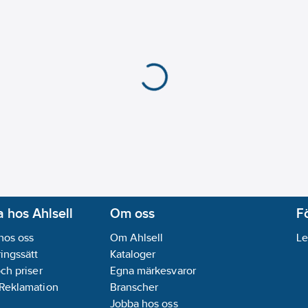
Omgivningstemperat
Materialkvalitet pum
Förstärkt motorkylnin
Elanslutning:
Anslutn
Interface Pulse Widt
Interface pulsräknare
Interface signal 0-10 V
Interface signal 0-20
Kommunikation:
Inge
Med kommunikationsg
Med kommunikationsg
Nominellt flöde (BEP)
Potentialfri omkoppli
 hos Ahlsell
Om oss
F
Interface PT100/PT1
hos oss
Om Ahlsell
Le
Mobil kommunikation
ingssätt
Kataloger
Radiostandard WLAN 
och priser
Egna märkesvaror
Stödjer protokoll BAC
 Reklamation
Branscher
Stödjer protokoll BA
Jobba hos oss
Stödjer protokoll C