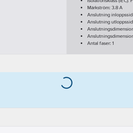
Isolationsklass (IEC):
F
Märkström:
3.8
A
Anslutning inloppssi
Anslutning utloppssi
Anslutningsdimension
Anslutningsdimension
Antal faser:
1
Axeleffekt per motor 
Frekvens:
50 Hz
Typ av drivenhet:
Elek
Kapslingsklass (IP):
IP
Material impeller/pu
Material pumphus:
Ros
Materialkvalitet impe
Max. arbetstryck:
8
ba
Max. flödeskapacitet:
Max. statisk höjd:
47
Medietemperatur (kon
Märkspänning:
1-230