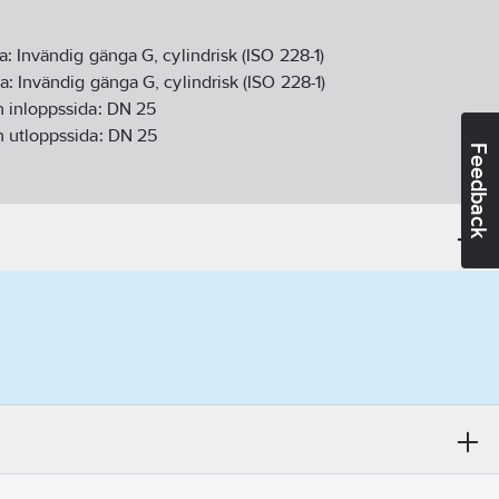
da:
Invändig gänga G, cylindrisk (ISO 228-1)
da:
Invändig gänga G, cylindrisk (ISO 228-1)
 inloppssida:
DN 25
 utloppssida:
DN 25
Feedback
(P2):
0.6
kW
trisk
44
mphjul:
Övrigt
tfritt stål
ller/pumphjul:
Övrigt
r
3.6
m³/h
m
tinuerlig):
0-35
°C
V