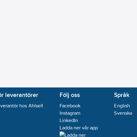
ur:
0-40
°C
phus:
Rostfritt stål 304 (1.4301)
g:
Nej
ingskabel med stickpropp
h Modulation (PWM):
Nej
:
Nej
 / 2-10 V:
Nej
 mA / 4-20 mA:
Nej
n
ränssnitt RS 232:
Nej
ränssnitt RS 485:
Nej
:
3.6
m³/h
ngskontakt:
Nej
ör leverantörer
Följ oss
Språk
000/PTC:
Nej
verantör hos Ahlsell
Facebook
English
sstandard 5G:
Nej
Instagram
Svenska
802.11:
Nej
LinkedIn
net IP:
Nej
Ladda ner vår app
Cnet MS/TP:
Nej
AN/CANOpen:
Nej