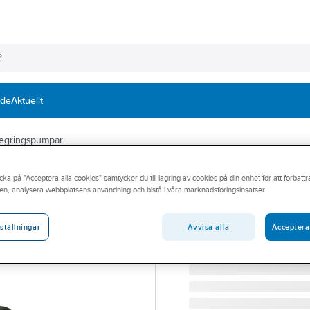
nde
Aktuellt
tegringspumpar
BEULCO
cka på "Acceptera alla cookies" samtycker du till lagring av cookies på din enhet för att förbätt
Jetpumpar Garden
en, analysera webbplatsens användning och bistå i våra marknadsföringsinsatser.
GARDEN JET 82M RFR B
Artikelnummer:
5950618
Avvisa alla
Acceptera
ställningar
Lev. artikelnr:
0638109000