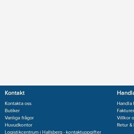
Kontakt
Handla
Kontakta oss
Handla 
Butiker
Fakturer
Vanliga frågor
Villkor 
Huvudkontor
Retur &
Logistikcentrum i Hallsberg - kontaktuppgifter