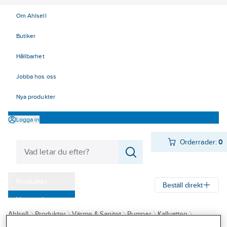
Om Ahlsell
Butiker
Hållbarhet
Jobba hos oss
Nya produkter
Logga in
Orderrader:
0
Produkter
Beställ direkt
Varumärken
Ahlsell
Produkter
Värme & Sanitet
Pumpar
Kallvatten
Kampanjer
Borrhålspumpar