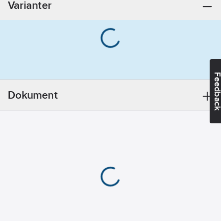
Varianter
2.3
mm
Antal
kardeler:
49
REACH
Datum:
2021-10-
13
Feedba
REACH
Informationsplikt:
Dokument
Nej