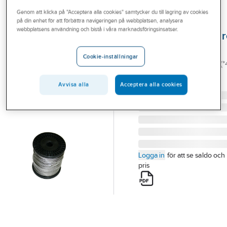
Outlet
Genom att klicka på "Acceptera alla cookies" samtycker du till lagring av cookies
på din enhet för att förbättra navigeringen på webbplatsen, analysera
GRUNDFOS
Branscher
webbplatsens användning och bistå i våra marknadsföringsinsatser.
Upphängningswir
Tjänster
2,3mm syrafast
Cookie-inställningar
2,3 MM ROSTFRI WIRE (*
Vårt erbjudande
SIS 2343 49-TRÅDIG
Aktuellt
Avvisa alla
Acceptera alla cookies
Artikelnummer:
5851944
Logga in
för att se saldo och
pris