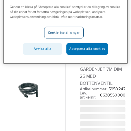
Outlet
Genom att klicka på "Acceptera alla cookies" samtycker du till lagring av cookies
på din enhet för att förbättra navigeringen på webbplatsen, analysera
BEULCO
Branscher
webbplatsens användning och bistå i våra marknadsföringsinsatser.
Sugslang
Tjänster
Garden Jet för
Cookie-inställningar
Jet-pumpar
Vårt erbjudande
Garden Jet,
Bli kund
Avvisa alla
Acceptera alla cookies
Beulco Armatur
Aktuellt
SUGSLANG
GARDENJET 7M DIM
25 MED
BOTTENVENTIL
Artikelnummer:
5950242
Lev.
0630550000
artikelnr: