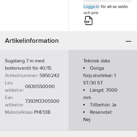
Logga in
för att se saldo
och pris
Artikelinformation
Sugslang 7 m med
Teknisk data
bottenventil för 40/15
Övriga
Artikelnummer:
5950242
förp.storlekar:
1
Lev.
ST/30 ST
0630550000
artikelnr:
Längd:
7000
Ean
mm
7393113305500
artikelnr:
Tillbehör:
Ja
Materialklass
PHE13B
Reservdel:
Nej
Material:
Plast