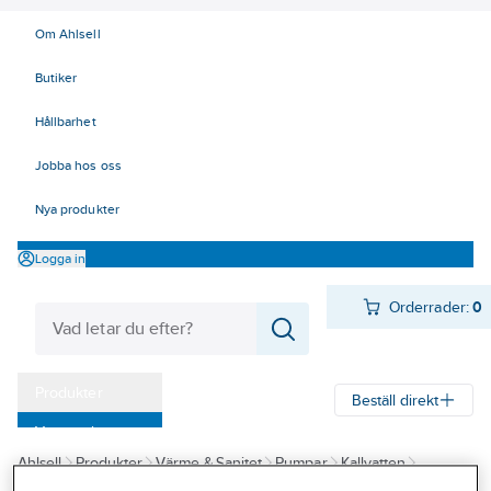
Om Ahlsell
Butiker
Hållbarhet
Jobba hos oss
Nya produkter
Logga in
Orderrader:
0
Produkter
Beställ direkt
Varumärken
Ahlsell
Produkter
Värme & Sanitet
Pumpar
Kallvatten
Kampanjer
Pumpautomater