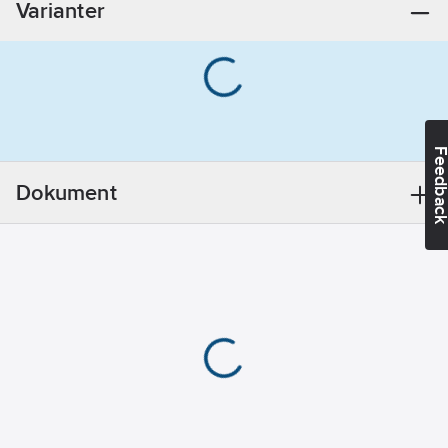
Varianter
Typ av
tillbehör/reservdel:
Slang
Lämplig för
tryckstegringsinstallation
Nej
Feedba
Lämplig för
doseringspumpar:
Dokument
Nej
REACH
Datum:
2025-
03-27
Utförande:
PN 3,2
REACH
Informationsplikt:
Nej