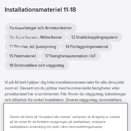
Outlet
Installationsmateriel 11-18
Branscher
Tjänster
11a Kabelstegar och Armaturskenor
Vårt erbjudande
11b Kabelkanaler, Möbelboxar
12 Snabbkopplingssystem
13 Rörelse, tid, ljusstyrning
14 Förläggningsmaterial
Aktuellt
15 Fästmateriel
17 Fastighetsautomation / IoT
18 Strömställare och vägguttag
Vi på Ahlsell hjälper dig hitta installationsmaterialet för alla dina jobb
inom el. Oavsett om du jobbar med kommersiella fastigheter eller
privatbostad har vi sortimentet. Här finner du vägguttag, kabelstegar
och tillbehör för enkel installation. Smarta vägguttag, strömställare
och dimmers från flertalet stora leverantörer. Moderna produkter för
moderna lösningar. Allt du behöver under ett och samma tak.
Utforska vårt breda utbud av belysning och tillbehör här i
Genom att klicka på "Acceptera alla cookies" samtycker du till lagring av cookies
på din enhet för att förbättra navigeringen på webbplatsen, analysera
webbutiken eller besök din närmsta Ahlsellbutik.
webbplatsens användning och bistå i våra marknadsföringsinsatser.
Se