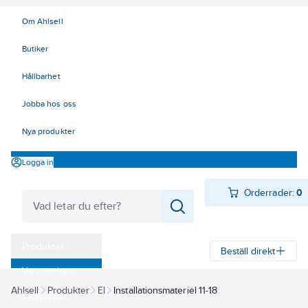
Om Ahlsell
Butiker
Hållbarhet
Jobba hos oss
Nya produkter
Logga in
Orderrader:
0
Produkter
Beställ direkt
Varumärken
Ahlsell
Produkter
El
Installationsmateriel 11-18
Kampanjer