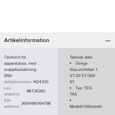
Artikelinformation
Täcklock för
Teknisk data
apparatdosa, med
Övriga
snäppfastsättning,
förp.storlekar:
1
Ø90
ST/20 ST/300
Artikelnummer:
1424335
ST
Lev.
Typ:
TED-
IMT36282
artikelnr:
TAS
Ean
3606480164798
artikelnr:
Modell/Utförande:
Materialklass
QE5001
Blindlock