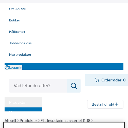
Om Ahlsell
Butiker
Hållbarhet
Jobba hos oss
Nya produkter
Logga in
Orderrader:
0
Produkter
Beställ direkt
Varumärken
Ahlsell
Produkter
El
Installationsmateriel 11-18
Kampanjer
14 Förläggningsmaterial
Dossystem
Doslock för infällnadsdosor