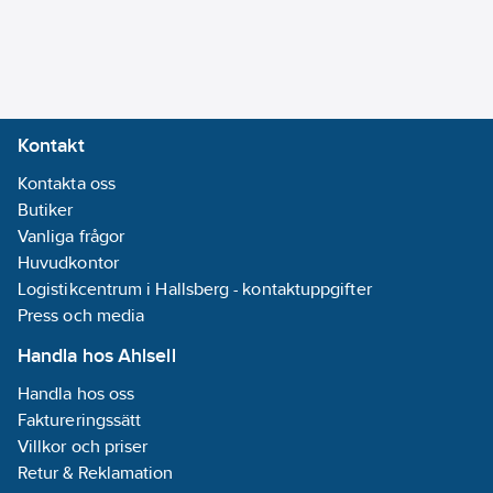
Halogenfri:
Ja
För
dosor/kapsling
diameter:
71
Kontakt
mm
Kontakta oss
Plomberbar:
Butiker
Nej
Vanliga frågor
Serie:
Huvudkontor
Multifix Eco
Logistikcentrum i Hallsberg - kontaktuppgifter
REACH
Press och media
Datum:
2025-
07-18
Handla hos Ahlsell
REACH -
Handla hos oss
Innehåller
Faktureringssätt
kandidatämnen:
Villkor och priser
2-(2H-
Retur & Reklamation
benzotriazol-2-