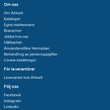
yl)-4-(1,1,3,3-
Om oss
tetramethylbutyl)phenol
Om Ahlsell
(UV-329)
Kataloger
REACH
Egna märkesvaror
Informationsplikt:
Branscher
Ja
Jobba hos oss
Hållbarhet
Användarvillkor Hemsidan
Behandling av personuppgifter
Cookie-inställningar
För leverantörer
Leverantör hos Ahlsell
Följ oss
Facebook
Instagram
LinkedIn