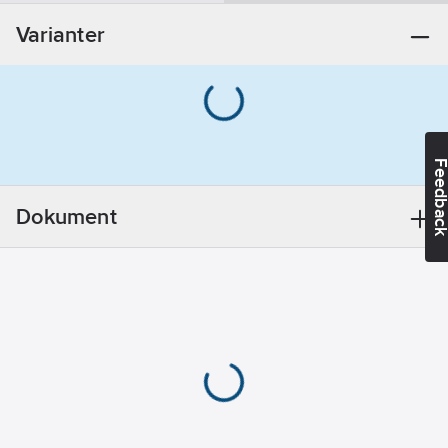
Typ av
Varianter
fastsättning:
Lock med
fjäderfastsättning
Form:
Rund
Diameter:
90
mm
Feedba
Djup:
30
mm
Dokument
Med
kabelutgång:
Nej
Färg:
Vit
RAL-nummer
(liknande):
9010
Med skruvar:
Nej
Material:
Plast