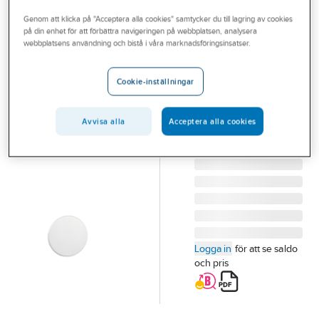
Outlet
Doslock Apparatdosor
Genom att klicka på "Acceptera alla cookies" samtycker du till lagring av cookies
på din enhet för att förbättra navigeringen på webbplatsen, analysera
Branscher
webbplatsens användning och bistå i våra marknadsföringsinsatser.
SCHNEIDER ELECTRIC
Tjänster
Doslock för
Cookie-inställningar
apparatdosa
Vårt erbjudande
TED-TAS
Aktuellt
Avvisa alla
Acceptera alla cookies
TÄCKLOCK TED-TAS
Artikelnummer:
1424335
Lev. artikelnr:
IMT36282
Logga in
för att se saldo
och pris