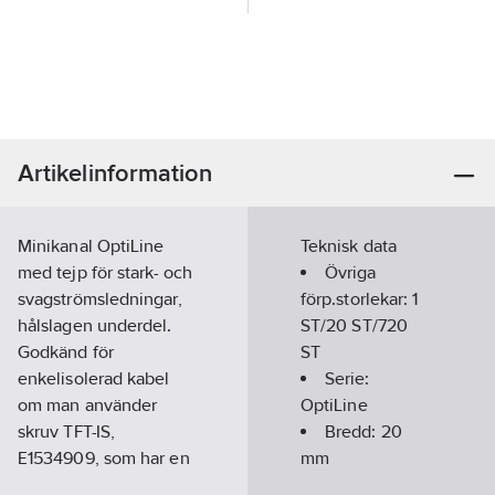
Artikelinformation
Minikanal OptiLine
Teknisk data
med tejp för stark- och
Övriga
svagströmsledningar,
förp.storlekar:
1
hålslagen underdel.
ST/20 ST/720
Godkänd för
ST
enkelisolerad kabel
Serie:
om man använder
OptiLine
skruv TFT-IS,
Bredd:
20
E1534909, som har en
mm
isolerande krage.
Höjd:
18
mm