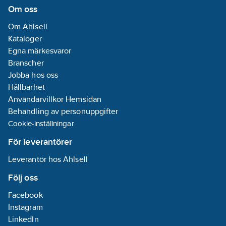
Med
Om oss
kanalförbindning:
Om Ahlsell
Nej
Kataloger
Skyddsfilm:
Egna märkesvaror
Nej
Branscher
Utförande
Jobba hos oss
lock/kåpa:
Lös
Hållbarhet
Transparent:
Användarvillkor Hemsidan
Nej
Behandling av personuppgifter
Ytskydd:
Cookie-inställningar
Obehandlad
Förpräglad:
För leverantörer
Nej
Leverantör hos Ahlsell
Anti-
bakteriell:
Nej
Följ oss
Facebook
Drifttemperaturområde:
Instagram
-5-60
°C
LinkedIn