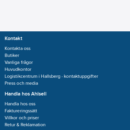
kabelfixeringsclip:
Nej
Antal fasta
mellanväggar:
0
Kontakt
Antal plug-
Kontakta oss
in
Butiker
mellanväggar:
Vanliga frågor
0
Huvudkontor
Leverans på
Logistikcentrum i Hallsberg - kontaktuppgifter
rulle:
Nej
Press och media
Lämplig för
att bibehålla
Handla hos Ahlsell
elektrisk
Handla hos oss
funktionalitet
Faktureringssätt
(Circuit
Villkor och priser
integrity) vid
Retur & Reklamation
brand:
Nej