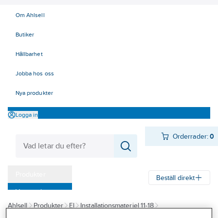
Om Ahlsell
Butiker
Hållbarhet
Jobba hos oss
Nya produkter
Logga in
Orderrader:
0
Produkter
Beställ direkt
Varumärken
Ahlsell
Produkter
El
Installationsmateriel 11-18
Kampanjer
11b Kabelkanaler, Möbelboxar
Mini och Matarkanaler