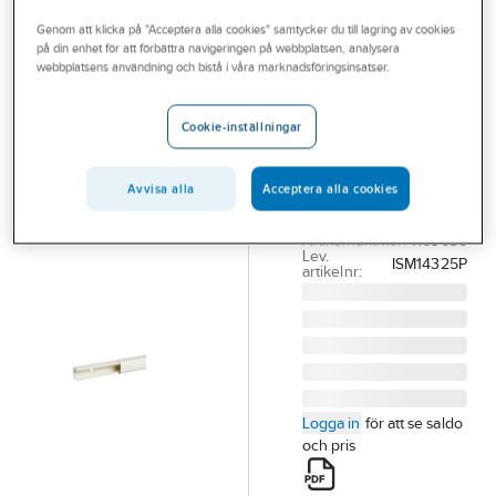
Outlet
Kanal med front
Genom att klicka på "Acceptera alla cookies" samtycker du till lagring av cookies
på din enhet för att förbättra navigeringen på webbplatsen, analysera
Branscher
webbplatsens användning och bistå i våra marknadsföringsinsatser.
SCHNEIDER ELECTRIC
Tjänster
Minikanal
Cookie-inställningar
Optiline 1820
Vårt erbjudande
MINIKANAL 18X20
Bli kund
BT PVC VIT
Avvisa alla
Acceptera alla cookies
ISM14325P
Aktuellt
Artikelnummer:
1169636
Lev.
ISM14325P
artikelnr:
Logga in
för att se saldo
och pris