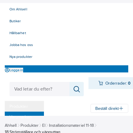
Om Ahlsell
Butiker
Hållbarhet
Jobba hos oss
Nya produkter
Logga in
Orderrader:
0
Produkter
Beställ direkt
Varumärken
Ahlsell
Produkter
El
Installationsmateriel 11-18
Kampanjer
18 Strömställare och vägguttag