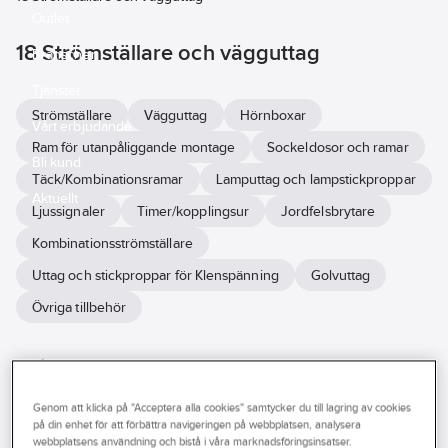
Outlet
18 Strömställare och vägguttag
Branscher
Tjänster
Strömställare
Vägguttag
Hörnboxar
Vårt erbjudande
Ram för utanpåliggande montage
Sockeldosor och ramar
Bli kund
Täck/Kombinationsramar
Lamputtag och lampstickproppar
Aktuellt
Ljussignaler
Timer/kopplingsur
Jordfelsbrytare
Kombinationsströmställare
Uttag och stickproppar för Klenspänning
Golvuttag
Övriga tillbehör
Vi på Ahlsell hjälper dig hitta installationsmaterialet för alla dina jobb
inom el. Oavsett om du jobbar med kommersiella fastigheter eller
privatbostad har vi sortimentet. Här finner du vägguttag, kabelstegar
Genom att klicka på "Acceptera alla cookies" samtycker du till lagring av cookies
och tillbehör för enkel installation. Smarta vägguttag, strömställare
på din enhet för att förbättra navigeringen på webbplatsen, analysera
webbplatsens användning och bistå i våra marknadsföringsinsatser.
och dimmers från flertalet stora leverantörer. Moderna produkter för