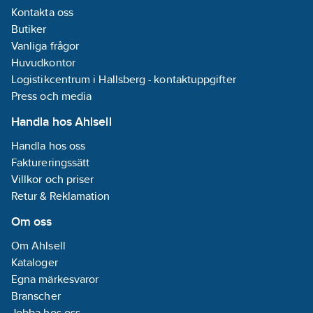
anslutnings
Kontakta oss
Alternativt
Butiker
kompletter
dimmerpuck
Vanliga frågor
17 eller Wis
Huvudkontor
44 för att m
Logistikcentrum i Hallsberg - kontaktuppgifter
dim-funktion
Press och media
Handla hos Ahlsell
Handla hos oss
Faktureringssätt
Villkor och priser
Retur & Reklamation
Om oss
Om Ahlsell
Kataloger
Egna märkesvaror
Branscher
Jobba hos oss