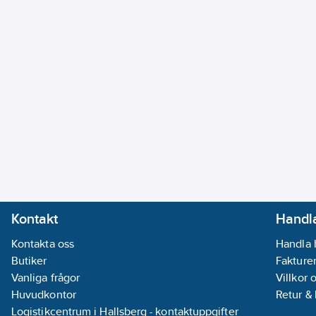
Kontakt
Handla
Kontakta oss
Handla 
Butiker
Fakturer
Vanliga frågor
Villkor 
Huvudkontor
Retur &
Logistikcentrum i Hallsberg - kontaktuppgifter