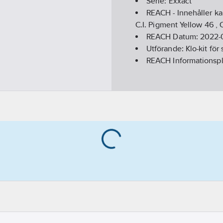
Serie:
Exxact
REACH - Innehåller k
C.I. Pigment Yellow 46 , C
REACH Datum:
2022-
Utförande:
Klo-kit för
REACH Informationspl