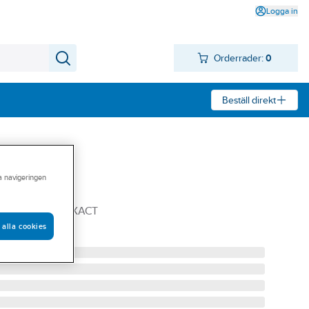
Logga in
Orderrader:
0
Beställ direkt
ra navigeringen
CH VÄGGUTT EXXACT
 alla cookies