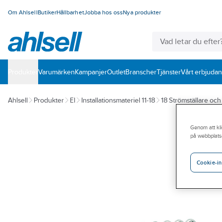
Om Ahlsell
Butiker
Hållbarhet
Jobba hos oss
Nya produkter
Produkter
Varumärken
Kampanjer
Outlet
Branscher
Tjänster
Vårt erbjuda
Ahlsell
Produkter
El
Installationsmateriel 11-18
18 Strömställare oc
Genom att kli
på webbplats
Cookie-in