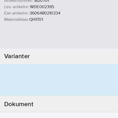
Artikelnummer:
1820701
Lev. artikelnr:
WDE002395
Ean artikelnr:
3606480210334
Materialklass
QH1701
Varianter
Dokument