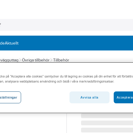
nde
Aktuellt
h vägguttag
Övriga tillbehör
Tillbehör
SCHNEIDER ELECTRIC
cka på "Acceptera alla cookies" samtycker du till lagring av cookies på din enhet för att förbätt
Klokit för Exxact
en, analysera webbplatsens användning och bistå i våra marknadsföringsinsatser.
KLO-KIT F STRÖMST O
Artikelnummer:
1820701
Avvisa alla
Acceptera
ställningar
Lev. artikelnr:
WDE002395