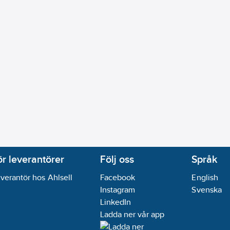
ör leverantörer
Följ oss
Språk
verantör hos Ahlsell
Facebook
English
Instagram
Svenska
LinkedIn
Ladda ner vår app