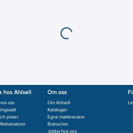
 hos Ahlsell
Om oss
F
hos oss
Om Ahlsell
Le
ingssätt
Kataloger
och priser
Egna märkesvaror
 Reklamation
Branscher
Jobba hos oss